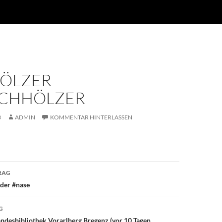
ÖLZER
ICHHÖLZER
3
ADMIN
KOMMENTAR HINTERLASSEN
avigation
RAG
der #nase
G
ndesbibliothek Vorarlberg Bregenz (vor 10 Tagen