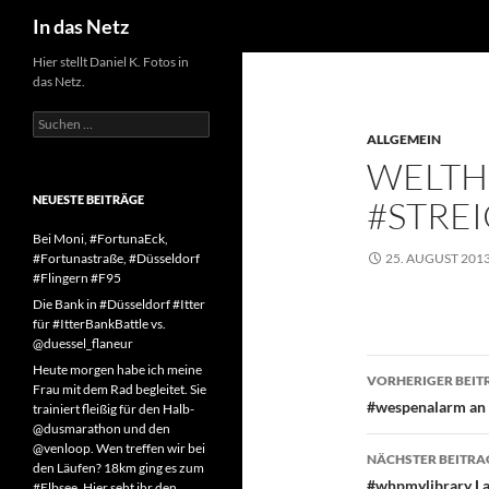
Suchen
In das Netz
Zum
Hier stellt Daniel K. Fotos in
das Netz.
Inhalt
springen
Suchen
nach:
ALLGEMEIN
WELTH
NEUESTE BEITRÄGE
#STRE
Bei Moni, #FortunaEck,
#Fortunastraße, #Düsseldorf
25. AUGUST 201
#Flingern #F95
Die Bank in #Düsseldorf #Itter
für #ItterBankBattle vs.
@duessel_flaneur
Beitragsn
Heute morgen habe ich meine
VORHERIGER BEIT
Frau mit dem Rad begleitet. Sie
#wespenalarm an 
trainiert fleißig für den Halb-
@dusmarathon und den
@venloop. Wen treffen wir bei
NÄCHSTER BEITRA
den Läufen? 18km ging es zum
#whpmylibrary La
#Elbsee. Hier seht ihr den