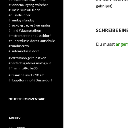
#Sonnenaufgang zwischen
geknipst)
#Hassels uns #Hilden .
#düsselrunner
#rundayisfunday
#rockdiestrecke #werundus
SCHREIBE EI
#mmd #dusmarathon
#metromarathondüsseldorf
#bunertdüsseldorf #laufschule
Du musst
angem
#runduscrew
#laufenindüsseldorf
#Watzmann geknipst von
#bertechsgaden #analog auf
#Film mit #Rollei35
#Kraniche um 17:20 am
#Hauptbahnhof #Düsseldorf
NEUESTE KOMMENTARE
ARCHIV