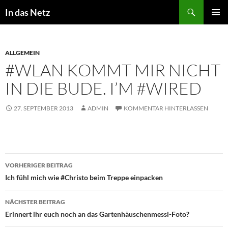
Zum
Suchen
In das Netz
Inhalt
PRIMÄR
springen
MENÜ
ALLGEMEIN
#WLAN KOMMT MIR NICHT
IN DIE BUDE. I’M #WIRED
27. SEPTEMBER 2013
ADMIN
KOMMENTAR HINTERLASSEN
Beitragsnavigation
VORHERIGER BEITRAG
Ich fühl mich wie #Christo beim Treppe einpacken
NÄCHSTER BEITRAG
Erinnert ihr euch noch an das Gartenhäuschenmessi-Foto?