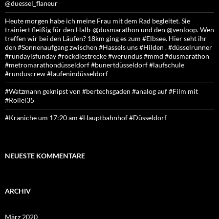
@duessel_flaneur
Heute morgen habe ich meine Frau mit dem Rad begleitet. Sie
trainiert fleißig für den Halb-@dusmarathon und den @venloop. Wen
treffen wir bei den Läufen? 18km ging es zum #Elbsee. Hier seht ihr
den #Sonnenaufgang zwischen #Hassels uns #Hilden . #düsselrunner
#rundayisfunday #rockdiestrecke #werundus #mmd #dusmarathon
#metromarathondüsseldorf #bunertdüsseldorf #laufschule
#runduscrew #laufenindüsseldorf
#Watzmann geknipst von #bertechsgaden #analog auf #Film mit
#Rollei35
#Kraniche um 17:20 am #Hauptbahnhof #Düsseldorf
NEUESTE KOMMENTARE
ARCHIV
März 2020