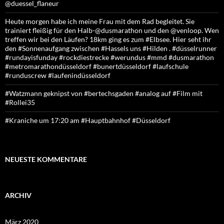
@duessel_flaneur
Heute morgen habe ich meine Frau mit dem Rad begleitet. Sie
trainiert fleißig für den Halb-@dusmarathon und den @venloop. Wen
treffen wir bei den Läufen? 18km ging es zum #Elbsee. Hier seht ihr
den #Sonnenaufgang zwischen #Hassels uns #Hilden . #düsselrunner
#rundayisfunday #rockdiestrecke #werundus #mmd #dusmarathon
#metromarathondüsseldorf #bunertdüsseldorf #laufschule
#runduscrew #laufenindüsseldorf
#Watzmann geknipst von #bertechsgaden #analog auf #Film mit
#Rollei35
#Kraniche um 17:20 am #Hauptbahnhof #Düsseldorf
NEUESTE KOMMENTARE
ARCHIV
März 2020