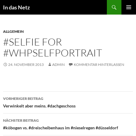
Zum
Suchen
In das Netz
Inhalt
PRIMÄR
springen
MENÜ
ALLGEMEIN
#SELFIE FOR
#WHPSELFPORTRAIT
24. NOVEMBER 2013
ADMIN
KOMMENTAR HINTERLASSEN
Beitragsnavigation
VORHERIGER BEITRAG
Verwinkelt aber meins. #dachgeschoss
NÄCHSTER BEITRAG
#köbogen vs. #dreischeibenhaus im #nieselregen #düsseldorf