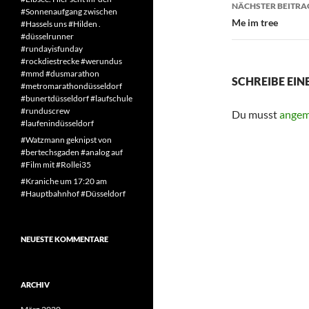
NÄCHSTER BEITRA
#Sonnenaufgang zwischen
Me im tree
#Hassels uns #Hilden .
#düsselrunner
#rundayisfunday
#rockdiestrecke #werundus
#mmd #dusmarathon
SCHREIBE EI
#metromarathondüsseldorf
#bunertdüsseldorf #laufschule
#runduscrew
Du musst
angem
#laufenindüsseldorf
#Watzmann geknipst von
#bertechsgaden #analog auf
#Film mit #Rollei35
#Kraniche um 17:20 am
#Hauptbahnhof #Düsseldorf
NEUESTE KOMMENTARE
ARCHIV