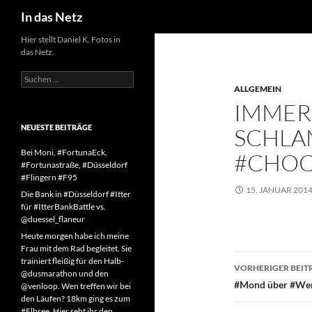
Suchen
In das Netz
Zum
Hier stellt Daniel K. Fotos in
das Netz.
Inhalt
springen
Suchen
nach:
ALLGEMEIN
IMMER 
NEUESTE BEITRÄGE
SCHLA
Bei Moni, #FortunaEck,
#CHOC
#Fortunastraße, #Düsseldorf
#Flingern #F95
15. JANUAR 201
Die Bank in #Düsseldorf #Itter
für #ItterBankBattle vs.
@duessel_flaneur
Heute morgen habe ich meine
Frau mit dem Rad begleitet. Sie
Beitragsn
trainiert fleißig für den Halb-
VORHERIGER BEIT
@dusmarathon und den
#Mond über #Wer
@venloop. Wen treffen wir bei
den Läufen? 18km ging es zum
#Elbsee. Hier seht ihr den