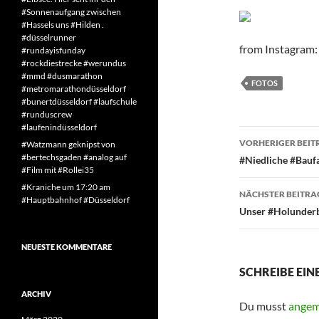
#Sonnenaufgang zwischen
#Hassels uns #Hilden .
#düsselrunner
from Instagram: 
#rundayisfunday
#rockdiestrecke #werundus
#mmd #dusmarathon
FOTOS
#metromarathondüsseldorf
#bunertdüsseldorf #laufschule
#runduscrew
#laufenindüsseldorf
Beitragsn
VORHERIGER BEIT
#Watzmann geknipst von
#bertechsgaden #analog auf
#Niedliche #Bauf
#Film mit #Rollei35
#Kraniche um 17:20 am
NÄCHSTER BEITRA
#Hauptbahnhof #Düsseldorf
Unser #Holunderb
NEUESTE KOMMENTARE
SCHREIBE EI
ARCHIV
Du musst
angem