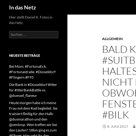
Suchen
In das Netz
Zum
Hier stellt Daniel K. Fotos in
das Netz.
Inhalt
springen
Suchen
nach:
ALLGEMEIN
BALD K
NEUESTE BEITRÄGE
#SUIT
Bei Moni, #FortunaEck,
HALTES
#Fortunastraße, #Düsseldorf
#Flingern #F95
NICHT
Die Bank in #Düsseldorf #Itter
OBWOH
für #ItterBankBattle vs.
@duessel_flaneur
FENSTE
Heute morgen habe ich meine
Frau mit dem Rad begleitet. Sie
#BILK
trainiert fleißig für den Halb-
@dusmarathon und den
@venloop. Wen treffen wir bei
8. JUNI 2017
den Läufen? 18km ging es zum
#Elbsee. Hier seht ihr den