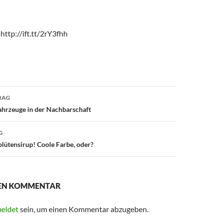
http://ift.tt/2rY3fhh
avigation
RAG
ahrzeuge in der Nachbarschaft
G
lütensirup! Coole Farbe, oder?
NEN KOMMENTAR
eldet
sein, um einen Kommentar abzugeben.