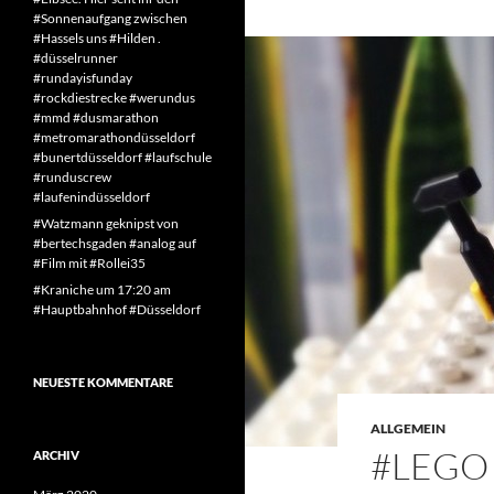
#Sonnenaufgang zwischen
#Hassels uns #Hilden .
#düsselrunner
#rundayisfunday
#rockdiestrecke #werundus
#mmd #dusmarathon
#metromarathondüsseldorf
#bunertdüsseldorf #laufschule
#runduscrew
#laufenindüsseldorf
#Watzmann geknipst von
#bertechsgaden #analog auf
#Film mit #Rollei35
#Kraniche um 17:20 am
#Hauptbahnhof #Düsseldorf
NEUESTE KOMMENTARE
ALLGEMEIN
#LEGO
ARCHIV