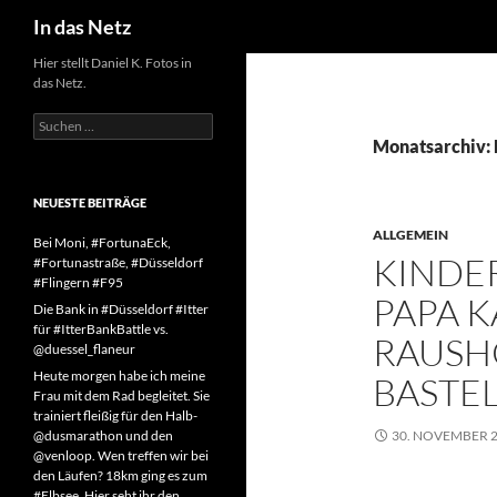
Suchen
In das Netz
Zum
Hier stellt Daniel K. Fotos in
das Netz.
Inhalt
springen
Suchen
nach:
Monatsarchiv:
NEUESTE BEITRÄGE
ALLGEMEIN
Bei Moni, #FortunaEck,
KINDER
#Fortunastraße, #Düsseldorf
#Flingern #F95
PAPA 
Die Bank in #Düsseldorf #Itter
für #ItterBankBattle vs.
RAUSH
@duessel_flaneur
Heute morgen habe ich meine
BASTEL
Frau mit dem Rad begleitet. Sie
trainiert fleißig für den Halb-
@dusmarathon und den
30. NOVEMBER 
@venloop. Wen treffen wir bei
den Läufen? 18km ging es zum
#Elbsee. Hier seht ihr den