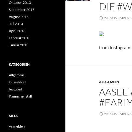
Oktober 2013
DIE #
September 2013
August 2013
23. NOVEMBER 
Juli 2013
April 2013
Februar 2013
Januar 2013
from Instagram:
KATEGORIEN
Allgemein
ALLGEMEIN
Düsseldorf
AASEE
featured
Kaninchenstall
#EARL
23. NOVEMBER 
META
Anmelden