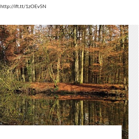
 http://ift.tt/1zOEv5N