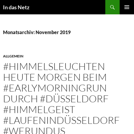
Zum
Suchen
In das Netz
Inhalt
PRIMÄR
springen
MENÜ
Monatsarchiv: November 2019
ALLGEMEIN
#HIMMELSLEUCHTEN
HEUTE MORGEN BEIM
#EARLYMORNINGRUN
DURCH #DÜSSELDORF
#HIMMELGEIST
#LAUFENINDÜSSELDORF
#WERUNDUS