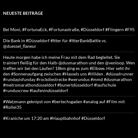
NEUESTE BEITRÄGE
Bei Moni, #FortunaEck, #Fortunastraße, #Düsseldorf #Flingern #F95
Die Bank in #Düsseldorf #Itter für #ItterBankBattle vs.
@duessel_flaneur
Heute morgen habe ich meine Frau mit dem Rad begleitet. Sie
trainiert fleißig für den Halb-@dusmarathon und den @venloop. Wen
treffen wir bei den Läufen? 18km ging es zum #Elbsee. Hier seht ihr
den #Sonnenaufgang zwischen #Hassels uns #Hilden . #düsselrunner
#rundayisfunday #rockdiestrecke #werundus #mmd #dusmarathon
#metromarathondüsseldorf #bunertdüsseldorf #laufschule
#runduscrew #laufenindüsseldorf
#Watzmann geknipst von #bertechsgaden #analog auf #Film mit
#Rollei35
#Kraniche um 17:20 am #Hauptbahnhof #Düsseldorf