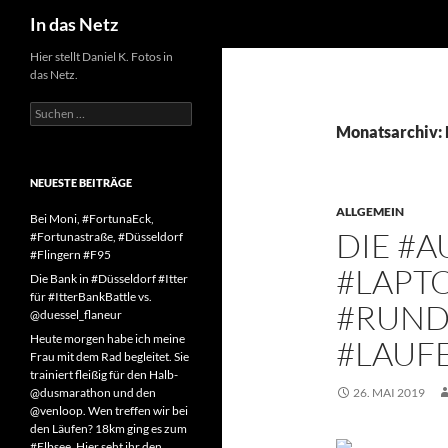
Suchen
In das Netz
Zum
Hier stellt Daniel K. Fotos in
das Netz.
Inhalt
springen
Suchen
nach:
Monatsarchiv:
NEUESTE BEITRÄGE
ALLGEMEIN
Bei Moni, #FortunaEck,
DIE #
#Fortunastraße, #Düsseldorf
#Flingern #F95
#LAPTO
Die Bank in #Düsseldorf #Itter
für #ItterBankBattle vs.
#RUND
@duessel_flaneur
Heute morgen habe ich meine
#LAUF
Frau mit dem Rad begleitet. Sie
trainiert fleißig für den Halb-
@dusmarathon und den
26. MAI 2019
@venloop. Wen treffen wir bei
den Läufen? 18km ging es zum
#Elbsee. Hier seht ihr den