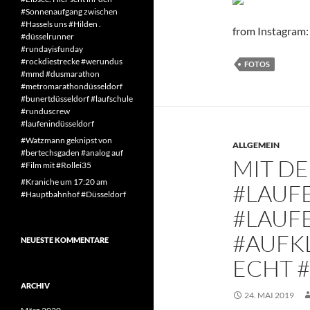
#Sonnenaufgang zwischen
#Hassels uns #Hilden .
from Instagram:
#düsselrunner
#rundayisfunday
#rockdiestrecke #werundus
FOTOS
#mmd #dusmarathon
#metromarathondüsseldorf
#bunertdüsseldorf #laufschule
#runduscrew
#laufenindüsseldorf
#Watzmann geknipst von
ALLGEMEIN
#bertechsgaden #analog auf
MIT D
#Film mit #Rollei35
#Kraniche um 17:20 am
#LAUF
#Hauptbahnhof #Düsseldorf
#LAUF
#AUFKL
NEUESTE KOMMENTARE
ECHT 
ARCHIV
24. MAI 2019