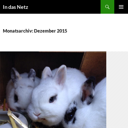
Zum
Suchen
In das Netz
Inhalt
PRIMÄR
springen
MENÜ
Monatsarchiv: Dezember 2015