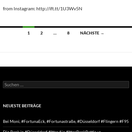
from Instagram: http://ift.tt/1U3Wv5N
Beitragsnavigation
1
2
…
8
NÄCHSTE →
Suchen
nach:
NEUESTE BEITRÄGE
Bei Moni, #FortunaEck, #Fortunastraße, #Düsseldorf #Flingern #F95
Die Bank in #Düsseldorf #Itter für #ItterBankBattle vs.