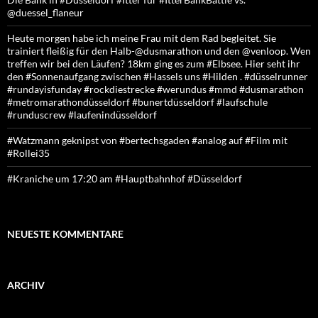
@duessel_flaneur
Heute morgen habe ich meine Frau mit dem Rad begleitet. Sie
trainiert fleißig für den Halb-@dusmarathon und den @venloop. Wen
treffen wir bei den Läufen? 18km ging es zum #Elbsee. Hier seht ihr
den #Sonnenaufgang zwischen #Hassels uns #Hilden . #düsselrunner
#rundayisfunday #rockdiestrecke #werundus #mmd #dusmarathon
#metromarathondüsseldorf #bunertdüsseldorf #laufschule
#runduscrew #laufenindüsseldorf
#Watzmann geknipst von #bertechsgaden #analog auf #Film mit
#Rollei35
#Kraniche um 17:20 am #Hauptbahnhof #Düsseldorf
NEUESTE KOMMENTARE
ARCHIV