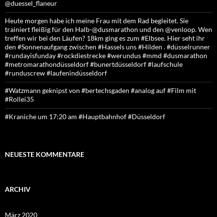
@duessel_flaneur
Heute morgen habe ich meine Frau mit dem Rad begleitet. Sie
trainiert fleißig für den Halb-@dusmarathon und den @venloop. Wen
treffen wir bei den Läufen? 18km ging es zum #Elbsee. Hier seht ihr
den #Sonnenaufgang zwischen #Hassels uns #Hilden . #düsselrunner
#rundayisfunday #rockdiestrecke #werundus #mmd #dusmarathon
#metromarathondüsseldorf #bunertdüsseldorf #laufschule
#runduscrew #laufenindüsseldorf
#Watzmann geknipst von #bertechsgaden #analog auf #Film mit
#Rollei35
#Kraniche um 17:20 am #Hauptbahnhof #Düsseldorf
NEUESTE KOMMENTARE
ARCHIV
März 2020