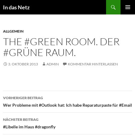
Zum
Suchen
In das Netz
Inhalt
PRIMÄR
springen
MENÜ
ALLGEMEIN
THE #GREEN ROOM. DER
#GRÜNE RAUM.
3. OKTOBER 2013
ADMIN
KOMMENTAR HINTERLASSEN
Beitragsnavigation
VORHERIGER BEITRAG
Wer Probleme mit #Outlook hat: Ich habe Reparaturpaste für #Email
NÄCHSTER BEITRAG
#Libelle im Haus #dragonfly