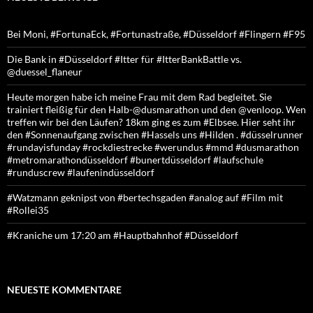
Bei Moni, #FortunaEck, #Fortunastraße, #Düsseldorf #Flingern #F95
Die Bank in #Düsseldorf #Itter für #ItterBankBattle vs.
@duessel_flaneur
Heute morgen habe ich meine Frau mit dem Rad begleitet. Sie
trainiert fleißig für den Halb-@dusmarathon und den @venloop. Wen
treffen wir bei den Läufen? 18km ging es zum #Elbsee. Hier seht ihr
den #Sonnenaufgang zwischen #Hassels uns #Hilden . #düsselrunner
#rundayisfunday #rockdiestrecke #werundus #mmd #dusmarathon
#metromarathondüsseldorf #bunertdüsseldorf #laufschule
#runduscrew #laufenindüsseldorf
#Watzmann geknipst von #bertechsgaden #analog auf #Film mit
#Rollei35
#Kraniche um 17:20 am #Hauptbahnhof #Düsseldorf
NEUESTE KOMMENTARE