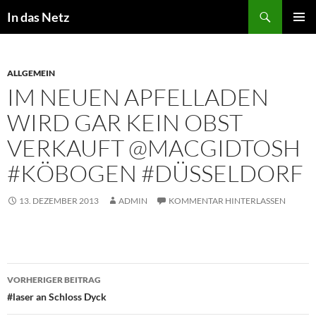
Zum
Suchen
In das Netz
Inhalt
PRIMÄR
springen
MENÜ
ALLGEMEIN
IM NEUEN APFELLADEN
WIRD GAR KEIN OBST
VERKAUFT @MACGIDTOSH
#KÖBOGEN #DÜSSELDORF
13. DEZEMBER 2013
ADMIN
KOMMENTAR HINTERLASSEN
Beitragsnavigation
VORHERIGER BEITRAG
#laser an Schloss Dyck