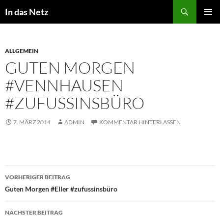
Zum
Suchen
In das Netz
Inhalt
PRIMÄR
springen
MENÜ
ALLGEMEIN
GUTEN MORGEN
#VENNHAUSEN
#ZUFUSSINSBÜRO
7. MÄRZ 2014
ADMIN
KOMMENTAR HINTERLASSEN
Beitragsnavigation
VORHERIGER BEITRAG
Guten Morgen #Eller #zufussinsbüro
NÄCHSTER BEITRAG