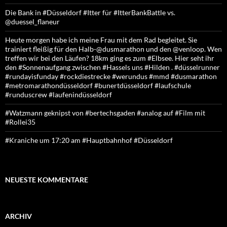
Die Bank in #Düsseldorf #Itter für #ItterBankBattle vs.
@duessel_flaneur
Heute morgen habe ich meine Frau mit dem Rad begleitet. Sie
trainiert fleißig für den Halb-@dusmarathon und den @venloop. Wen
treffen wir bei den Läufen? 18km ging es zum #Elbsee. Hier seht ihr
den #Sonnenaufgang zwischen #Hassels uns #Hilden . #düsselrunner
#rundayisfunday #rockdiestrecke #werundus #mmd #dusmarathon
#metromarathondüsseldorf #bunertdüsseldorf #laufschule
#runduscrew #laufenindüsseldorf
#Watzmann geknipst von #bertechsgaden #analog auf #Film mit
#Rollei35
#Kraniche um 17:20 am #Hauptbahnhof #Düsseldorf
NEUESTE KOMMENTARE
ARCHIV