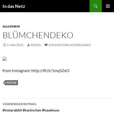
Zum
Suchen
In das Netz
Inhalt
PRIMÄR
springen
MENÜ
ALLGEMEIN
BLÜMCHENDEKO
4. MAI 2014
ADMIN
KOMMENTAR HINTERLASSEN
from Instagram: http://ift.tt/1mqS2xO
FOTOS
Beitragsnavigation
VORHERIGER BEITRAG
#instarabbit #kaninchen #haselnuss