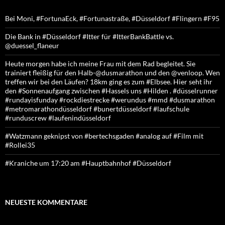
Bei Moni, #FortunaEck, #Fortunastraße, #Düsseldorf #Flingern #F95
Die Bank in #Düsseldorf #Itter für #ItterBankBattle vs.
@duessel_flaneur
Heute morgen habe ich meine Frau mit dem Rad begleitet. Sie
trainiert fleißig für den Halb-@dusmarathon und den @venloop. Wen
treffen wir bei den Läufen? 18km ging es zum #Elbsee. Hier seht ihr
den #Sonnenaufgang zwischen #Hassels uns #Hilden . #düsselrunner
#rundayisfunday #rockdiestrecke #werundus #mmd #dusmarathon
#metromarathondüsseldorf #bunertdüsseldorf #laufschule
#runduscrew #laufenindüsseldorf
#Watzmann geknipst von #bertechsgaden #analog auf #Film mit
#Rollei35
#Kraniche um 17:20 am #Hauptbahnhof #Düsseldorf
NEUESTE KOMMENTARE