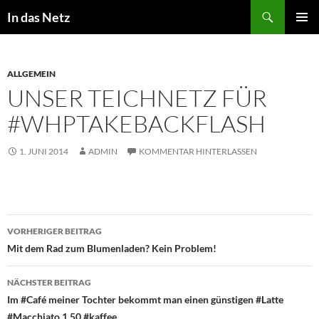
Zum
Suchen
In das Netz
Inhalt
PRIMÄR
springen
MENÜ
ALLGEMEIN
UNSER TEICHNETZ FÜR
#WHPTAKEBACKFLASH
1. JUNI 2014
ADMIN
KOMMENTAR HINTERLASSEN
Beitragsnavigation
VORHERIGER BEITRAG
Mit dem Rad zum Blumenladen? Kein Problem!
NÄCHSTER BEITRAG
Im #Café meiner Tochter bekommt man einen günstigen #Latte
#Macchiato 1,50 #kaffee