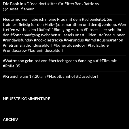
Die Bank in #Düsseldorf #Itter für #ItterBankBattle vs.
@duessel_flaneur
Heute morgen habe ich meine Frau mit dem Rad begleitet. Sie
trainiert fleißig für den Halb-@dusmarathon und den @venloop. Wen
treffen wir bei den Läufen? 18km ging es zum #Elbsee. Hier seht ihr
den #Sonnenaufgang zwischen #Hassels uns #Hilden . #düsselrunner
#rundayisfunday #rockdiestrecke #werundus #mmd #dusmarathon
#metromarathondüsseldorf #bunertdüsseldorf #laufschule
#runduscrew #laufenindüsseldorf
#Watzmann geknipst von #bertechsgaden #analog auf #Film mit
#Rollei35
#Kraniche um 17:20 am #Hauptbahnhof #Düsseldorf
NEUESTE KOMMENTARE
ARCHIV