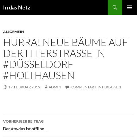
Zum
Suchen
In das Netz
Inhalt
PRIMÄR
springen
MENÜ
ALLGEMEIN
HURRA! NEUE BÄUME AUF
DER ITTERSTRASSE IN #
DÜSSELDORF #
HOLTHAUSEN
19. FEBRUAR 2015
ADMIN
KOMMENTAR HINTERLASSEN
Beitragsnavigation
VORHERIGER BEITRAG
Der #twdus ist offline…