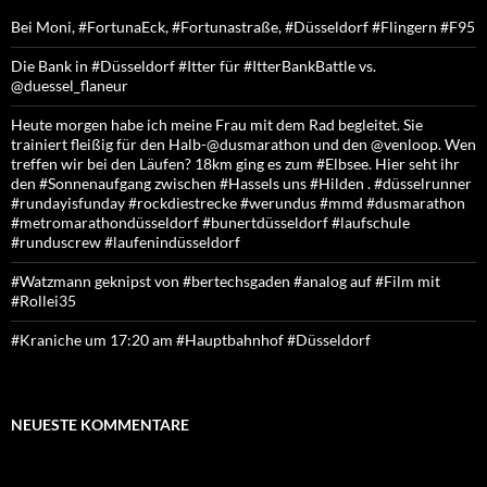
Bei Moni, #FortunaEck, #Fortunastraße, #Düsseldorf #Flingern #F95
Die Bank in #Düsseldorf #Itter für #ItterBankBattle vs.
@duessel_flaneur
Heute morgen habe ich meine Frau mit dem Rad begleitet. Sie
trainiert fleißig für den Halb-@dusmarathon und den @venloop. Wen
treffen wir bei den Läufen? 18km ging es zum #Elbsee. Hier seht ihr
den #Sonnenaufgang zwischen #Hassels uns #Hilden . #düsselrunner
#rundayisfunday #rockdiestrecke #werundus #mmd #dusmarathon
#metromarathondüsseldorf #bunertdüsseldorf #laufschule
#runduscrew #laufenindüsseldorf
#Watzmann geknipst von #bertechsgaden #analog auf #Film mit
#Rollei35
#Kraniche um 17:20 am #Hauptbahnhof #Düsseldorf
NEUESTE KOMMENTARE