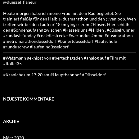
@duessel_flaneur
Heute morgen habe ich meine Frau mit dem Rad begleitet. Sie
trainiert fleißig für den Halb-@dusmarathon und den @venloop. Wen
treffen wir bei den Läufen? 18km ging es zum #Elbsee. Hier seht ihr
den #Sonnenaufgang zwischen #Hassels uns #Hilden . #düsselrunner
#rundayisfunday #rockdiestrecke #werundus #mmd #dusmarathon
#metromarathondüsseldorf #bunertdüsseldorf #laufschule
#runduscrew #laufenindüsseldorf
#Watzmann geknipst von #bertechsgaden #analog auf #Film mit
#Rollei35
#Kraniche um 17:20 am #Hauptbahnhof #Düsseldorf
NEUESTE KOMMENTARE
ARCHIV
März 2020