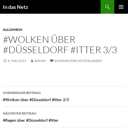
Zum
Suchen
In das Netz
Inhalt
PRIMÄR
springen
MENÜ
ALLGEMEIN
#WOLKEN ÜBER
#DÜSSELDORF #ITTER 3/3
6. MAI 2015
ADMIN
KOMMENTAR HINTERLASSEN
Beitragsnavigation
VORHERIGER BEITRAG
#Wolken über #Düsseldorf #Itter 2/3
NÄCHSTER BEITRAG
#Regen über #Düsseldorf #Itter