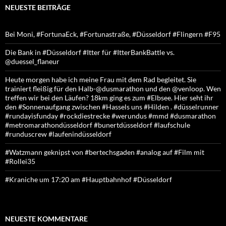
NEUESTE BEITRÄGE
Bei Moni, #FortunaEck, #Fortunastraße, #Düsseldorf #Flingern #F95
Die Bank in #Düsseldorf #Itter für #ItterBankBattle vs.
@duessel_flaneur
Heute morgen habe ich meine Frau mit dem Rad begleitet. Sie
trainiert fleißig für den Halb-@dusmarathon und den @venloop. Wen
treffen wir bei den Läufen? 18km ging es zum #Elbsee. Hier seht ihr
den #Sonnenaufgang zwischen #Hassels uns #Hilden . #düsselrunner
#rundayisfunday #rockdiestrecke #werundus #mmd #dusmarathon
#metromarathondüsseldorf #bunertdüsseldorf #laufschule
#runduscrew #laufenindüsseldorf
#Watzmann geknipst von #bertechsgaden #analog auf #Film mit
#Rollei35
#Kraniche um 17:20 am #Hauptbahnhof #Düsseldorf
NEUESTE KOMMENTARE