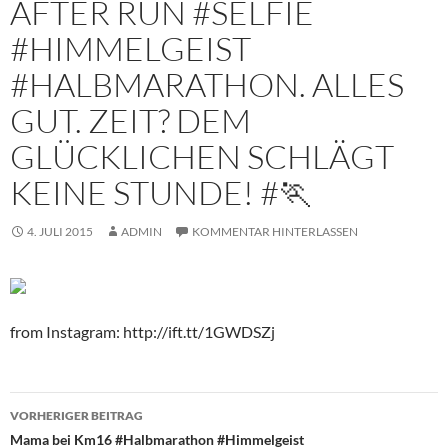
AFTER RUN #SELFIE
#HIMMELGEIST
#HALBMARATHON. ALLES
GUT. ZEIT? DEM
GLÜCKLICHEN SCHLÄGT
KEINE STUNDE! #🏃
4. JULI 2015
ADMIN
KOMMENTAR HINTERLASSEN
from Instagram: http://ift.tt/1GWDSZj
Beitragsnavigation
VORHERIGER BEITRAG
Mama bei Km16 #Halbmarathon #Himmelgeist