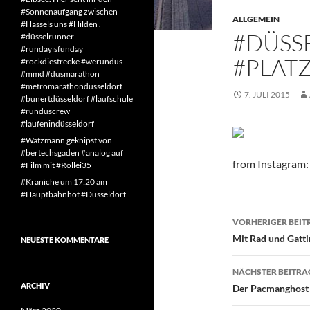
#Sonnenaufgang zwischen
ALLGEMEIN
#Hassels uns #Hilden .
#DÜSS
#düsselrunner
#rundayisfunday
#PLAT
#rockdiestrecke #werundus
#mmd #dusmarathon
#metromarathondüsseldorf
7. JULI 2015
#bunertdüsseldorf #laufschule
#runduscrew
#laufenindüsseldorf
#Watzmann geknipst von
#bertechsgaden #analog auf
from Instagram: 
#Film mit #Rollei35
#Kraniche um 17:20 am
#Hauptbahnhof #Düsseldorf
Beitragsn
VORHERIGER BEIT
Mit Rad und Gatti
NEUESTE KOMMENTARE
NÄCHSTER BEITRA
ARCHIV
Der Pacmanghost w