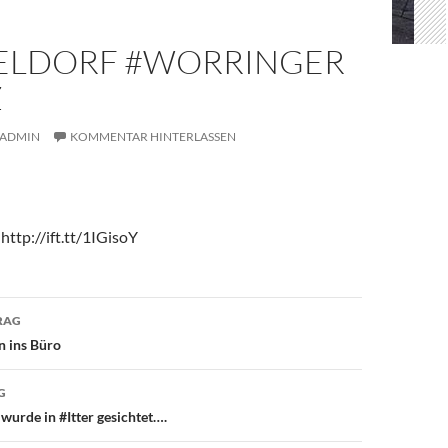
ELDORF #WORRINGER
Z
ADMIN
KOMMENTAR HINTERLASSEN
http://ift.tt/1IGisoY
avigation
RAG
n ins Büro
G
urde in #Itter gesichtet….