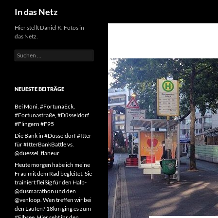
Suchen
In das Netz
Zum
Hier stellt Daniel K. Fotos in
das Netz.
Inhalt
springen
Suchen
nach:
NEUESTE BEITRÄGE
Bei Moni, #FortunaEck,
#Fortunastraße, #Düsseldorf
#Flingern #F95
Die Bank in #Düsseldorf #Itter
für #ItterBankBattle vs.
@duessel_flaneur
Heute morgen habe ich meine
Frau mit dem Rad begleitet. Sie
trainiert fleißig für den Halb-
@dusmarathon und den
@venloop. Wen treffen wir bei
den Läufen? 18km ging es zum
#Elbsee. Hier seht ihr den