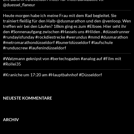
@duessel_flaneur
Heute morgen habe ich meine Frau mit dem Rad begleitet. Sie
trainiert fleißig für den Halb-@dusmarathon und den @venloop. Wen
treffen wir bei den Läufen? 18km ging es zum #Elbsee. Hier seht ihr
den #Sonnenaufgang zwischen #Hassels uns #Hilden . #düsselrunner
#rundayisfunday #rockdiestrecke #werundus #mmd #dusmarathon
#metromarathondüsseldorf #bunertdüsseldorf #laufschule
#runduscrew #laufenindüsseldorf
#Watzmann geknipst von #bertechsgaden #analog auf #Film mit
#Rollei35
#Kraniche um 17:20 am #Hauptbahnhof #Düsseldorf
NEUESTE KOMMENTARE
ARCHIV