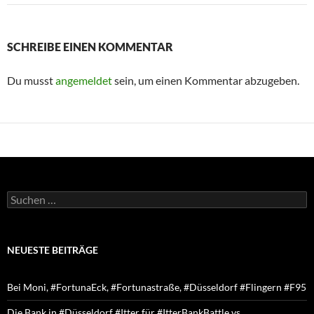
SCHREIBE EINEN KOMMENTAR
Du musst
angemeldet
sein, um einen Kommentar abzugeben.
Suchen
nach:
NEUESTE BEITRÄGE
Bei Moni, #FortunaEck, #Fortunastraße, #Düsseldorf #Flingern #F95
Die Bank in #Düsseldorf #Itter für #ItterBankBattle vs.