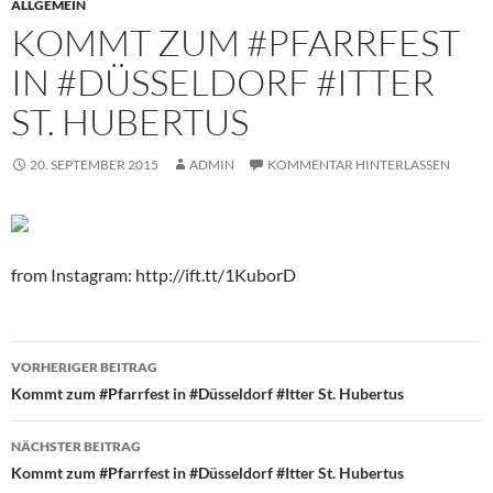
ALLGEMEIN
KOMMT ZUM #PFARRFEST
IN #DÜSSELDORF #ITTER
ST. HUBERTUS
20. SEPTEMBER 2015
ADMIN
KOMMENTAR HINTERLASSEN
from Instagram: http://ift.tt/1KuborD
Beitragsnavigation
VORHERIGER BEITRAG
Kommt zum #Pfarrfest in #Düsseldorf #Itter St. Hubertus
NÄCHSTER BEITRAG
Kommt zum #Pfarrfest in #Düsseldorf #Itter St. Hubertus