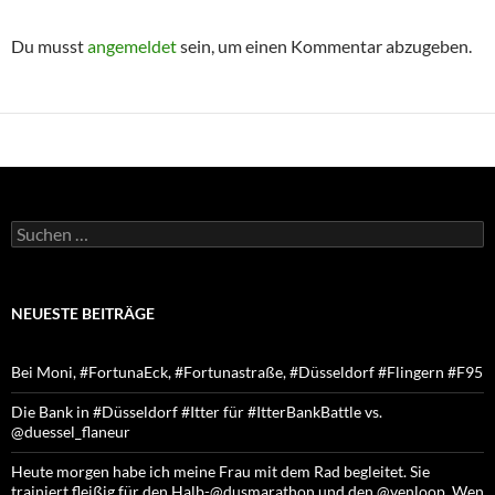
Du musst
angemeldet
sein, um einen Kommentar abzugeben.
Suchen
nach:
NEUESTE BEITRÄGE
Bei Moni, #FortunaEck, #Fortunastraße, #Düsseldorf #Flingern #F95
Die Bank in #Düsseldorf #Itter für #ItterBankBattle vs.
@duessel_flaneur
Heute morgen habe ich meine Frau mit dem Rad begleitet. Sie
trainiert fleißig für den Halb-@dusmarathon und den @venloop. Wen