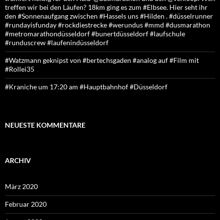
treffen wir bei den Läufen? 18km ging es zum #Elbsee. Hier seht ihr
den #Sonnenaufgang zwischen #Hassels uns #Hilden . #düsselrunner
#rundayisfunday #rockdiestrecke #werundus #mmd #dusmarathon
#metromarathondüsseldorf #bunertdüsseldorf #laufschule
#runduscrew #laufenindüsseldorf
#Watzmann geknipst von #bertechsgaden #analog auf #Film mit
#Rollei35
#Kraniche um 17:20 am #Hauptbahnhof #Düsseldorf
NEUESTE KOMMENTARE
ARCHIV
März 2020
Februar 2020