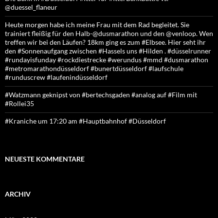
@duessel_flaneur
Heute morgen habe ich meine Frau mit dem Rad begleitet. Sie
trainiert fleißig für den Halb-@dusmarathon und den @venloop. Wen
treffen wir bei den Läufen? 18km ging es zum #Elbsee. Hier seht ihr
den #Sonnenaufgang zwischen #Hassels uns #Hilden . #düsselrunner
#rundayisfunday #rockdiestrecke #werundus #mmd #dusmarathon
#metromarathondüsseldorf #bunertdüsseldorf #laufschule
#runduscrew #laufenindüsseldorf
#Watzmann geknipst von #bertechsgaden #analog auf #Film mit
#Rollei35
#Kraniche um 17:20 am #Hauptbahnhof #Düsseldorf
NEUESTE KOMMENTARE
ARCHIV