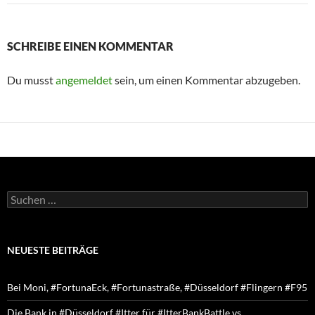
SCHREIBE EINEN KOMMENTAR
Du musst
angemeldet
sein, um einen Kommentar abzugeben.
Suchen
nach:
NEUESTE BEITRÄGE
Bei Moni, #FortunaEck, #Fortunastraße, #Düsseldorf #Flingern #F95
Die Bank in #Düsseldorf #Itter für #ItterBankBattle vs.