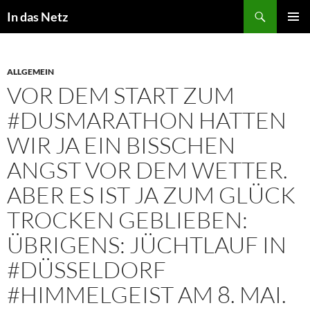
Zum
Suchen
In das Netz
Inhalt
PRIMÄR
springen
MENÜ
ALLGEMEIN
VOR DEM START ZUM
#DUSMARATHON HATTEN
WIR JA EIN BISSCHEN
ANGST VOR DEM WETTER.
ABER ES IST JA ZUM GLÜCK
TROCKEN GEBLIEBEN:
ÜBRIGENS: JÜCHTLAUF IN
#DÜSSELDORF
#HIMMELGEIST AM 8. MAI.