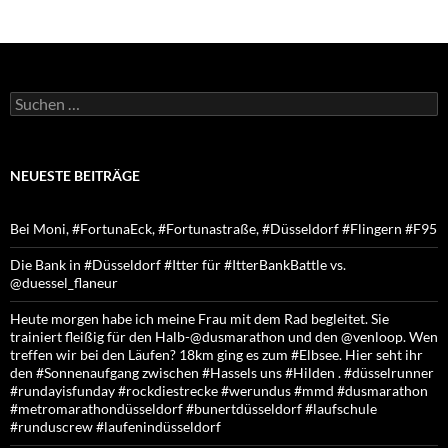
Suchen
nach:
NEUESTE BEITRÄGE
Bei Moni, #FortunaEck, #Fortunastraße, #Düsseldorf #Flingern #F95
Die Bank in #Düsseldorf #Itter für #ItterBankBattle vs.
@duessel_flaneur
Heute morgen habe ich meine Frau mit dem Rad begleitet. Sie
trainiert fleißig für den Halb-@dusmarathon und den @venloop. Wen
treffen wir bei den Läufen? 18km ging es zum #Elbsee. Hier seht ihr
den #Sonnenaufgang zwischen #Hassels uns #Hilden . #düsselrunner
#rundayisfunday #rockdiestrecke #werundus #mmd #dusmarathon
#metromarathondüsseldorf #bunertdüsseldorf #laufschule
#runduscrew #laufenindüsseldorf