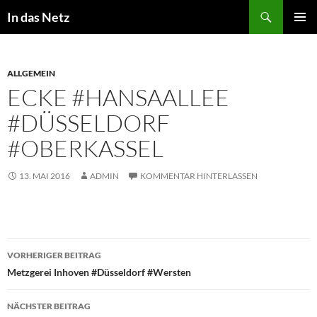
Zum
Suchen
In das Netz
Inhalt
PRIMÄR
springen
MENÜ
ALLGEMEIN
ECKE #HANSAALLEE
#DÜSSELDORF
#OBERKASSEL
13. MAI 2016
ADMIN
KOMMENTAR HINTERLASSEN
Beitragsnavigation
VORHERIGER BEITRAG
Metzgerei Inhoven #Düsseldorf #Wersten
NÄCHSTER BEITRAG