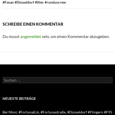
#Fasan #Düsseldorf #Itter #runduscrew
SCHREIBE EINEN KOMMENTAR
Du musst
angemeldet
sein, um einen Kommentar abzugeben.
Suchen
nach:
NEUESTE BEITRÄGE
Bei Moni, #FortunaEck, #Fortunastraße, #Düsseldorf #Flingern #F95