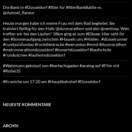
Die Bank in #Düsseldorf #Itter für #ItterBankBattle vs.
@duessel_flaneur
Heute morgen habe ich meine Frau mit dem Rad begleitet. Sie
trainiert fleißig für den Halb-@dusmarathon und den @venloop. Wen
treffen wir bei den Läufen? 18km ging es zum #Elbsee. Hier seht ihr
den #Sonnenaufgang zwischen #Hassels uns #Hilden . #düsselrunner
#rundayisfunday #rockdiestrecke #werundus #mmd #dusmarathon
#metromarathondüsseldorf #bunertdüsseldorf #laufschule
#runduscrew #laufenindüsseldorf
#Watzmann geknipst von #bertechsgaden #analog auf #Film mit
#Rollei35
#Kraniche um 17:20 am #Hauptbahnhof #Düsseldorf
NEUESTE KOMMENTARE
ARCHIV