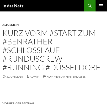
Zum
Suchen
In das Netz
Inhalt
PRIMÄR
springen
MENÜ
ALLGEMEIN
KURZ VORM #START ZUM
#BENRATHER
#SCHLOSSLAUF
#RUNDUSCREW
#RUNNING #DÜSSELDORF
5. JUNI 2016
ADMIN
KOMMENTAR HINTERLASSEN
Beitragsnavigation
VORHERIGER BEITRAG