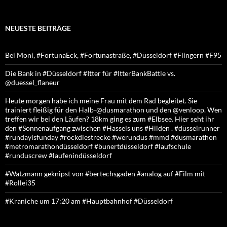
NEUESTE BEITRÄGE
Bei Moni, #FortunaEck, #Fortunastraße, #Düsseldorf #Flingern #F95
Die Bank in #Düsseldorf #Itter für #ItterBankBattle vs.
@duessel_flaneur
Heute morgen habe ich meine Frau mit dem Rad begleitet. Sie
trainiert fleißig für den Halb-@dusmarathon und den @venloop. Wen
treffen wir bei den Läufen? 18km ging es zum #Elbsee. Hier seht ihr
den #Sonnenaufgang zwischen #Hassels uns #Hilden . #düsselrunner
#rundayisfunday #rockdiestrecke #werundus #mmd #dusmarathon
#metromarathondüsseldorf #bunertdüsseldorf #laufschule
#runduscrew #laufenindüsseldorf
#Watzmann geknipst von #bertechsgaden #analog auf #Film mit
#Rollei35
#Kraniche um 17:20 am #Hauptbahnhof #Düsseldorf