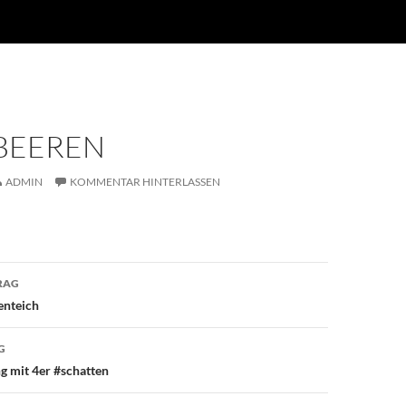
BEEREN
ADMIN
KOMMENTAR HINTERLASSEN
avigation
RAG
enteich
G
g mit 4er #schatten