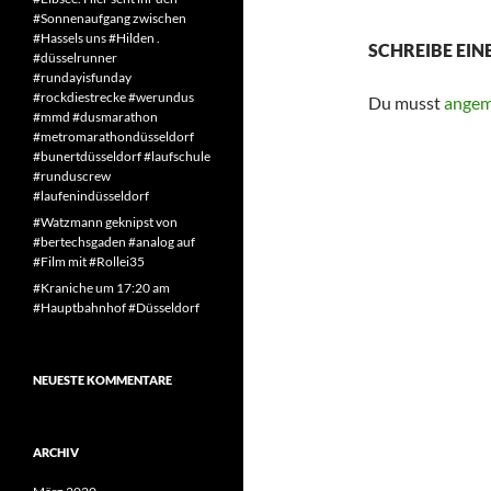
#Sonnenaufgang zwischen
#Hassels uns #Hilden .
SCHREIBE EI
#düsselrunner
#rundayisfunday
#rockdiestrecke #werundus
Du musst
angem
#mmd #dusmarathon
#metromarathondüsseldorf
#bunertdüsseldorf #laufschule
#runduscrew
#laufenindüsseldorf
#Watzmann geknipst von
#bertechsgaden #analog auf
#Film mit #Rollei35
#Kraniche um 17:20 am
#Hauptbahnhof #Düsseldorf
NEUESTE KOMMENTARE
ARCHIV