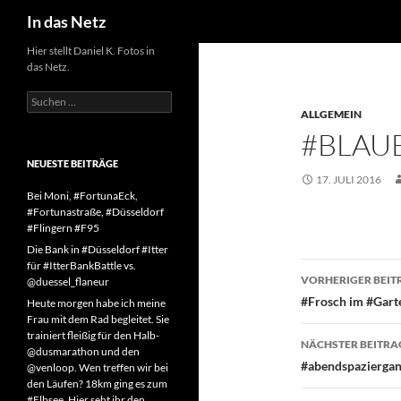
Suchen
In das Netz
Zum
Hier stellt Daniel K. Fotos in
das Netz.
Inhalt
springen
Suchen
nach:
ALLGEMEIN
#BLAU
NEUESTE BEITRÄGE
17. JULI 2016
Bei Moni, #FortunaEck,
#Fortunastraße, #Düsseldorf
#Flingern #F95
Die Bank in #Düsseldorf #Itter
für #ItterBankBattle vs.
Beitragsn
VORHERIGER BEIT
@duessel_flaneur
#Frosch im #Gart
Heute morgen habe ich meine
Frau mit dem Rad begleitet. Sie
trainiert fleißig für den Halb-
NÄCHSTER BEITRA
@dusmarathon und den
#abendspaziergan
@venloop. Wen treffen wir bei
den Läufen? 18km ging es zum
#Elbsee. Hier seht ihr den