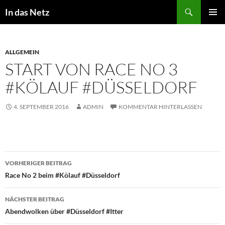
Zum
Suchen
In das Netz
Inhalt
PRIMÄR
springen
MENÜ
ALLGEMEIN
START VON RACE NO 3
#KÖLAUF #DÜSSELDORF
4. SEPTEMBER 2016
ADMIN
KOMMENTAR HINTERLASSEN
Beitragsnavigation
VORHERIGER BEITRAG
Race No 2 beim #Kölauf #Düsseldorf
NÄCHSTER BEITRAG
Abendwolken über #Düsseldorf #Itter