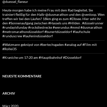
@duessel_flaneur
Heute morgen habe ich meine Frau mit dem Rad begleitet. Sie
trainiert fleißig für den Halb-@dusmarathon und den @venloop. Wen
treffen wir bei den Läufen? 18km ging es zum #Elbsee. Hier seht ihr
den #Sonnenaufgang zwischen #Hassels uns #Hilden . #düsselrunner
#rundayisfunday #rockdiestrecke #werundus #mmd #dusmarathon
#metromarathondüsseldorf #bunertdüsseldorf #laufschule
#runduscrew #laufenindüsseldorf
#Watzmann geknipst von #bertechsgaden #analog auf #Film mit
#Rollei35
#Kraniche um 17:20 am #Hauptbahnhof #Düsseldorf
NEUESTE KOMMENTARE
ARCHIV
März 2020