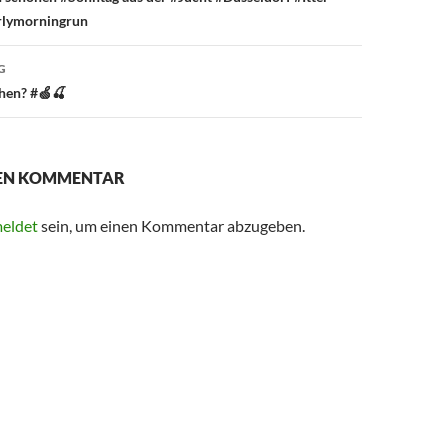
rlymorningrun
G
chen? #🍏🍒
NEN KOMMENTAR
eldet
sein, um einen Kommentar abzugeben.