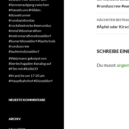
#Sonnenaufgang zwischen
#runduscrew #ea
#Hassels uns #Hilden .
#düsselrunner
NÄCHSTER BEITRA
#rundayisfunday
#rockdiestrecke #werundus
#Äpfel oder Kirs
#mmd #dusmarathon
#metromarathondüsseldorf
#bunertdüsseldorf #laufschule
#runduscrew
SCHREIBE EI
#laufenindüsseldorf
#Watzmann geknipst von
#bertechsgaden #analog auf
Du musst
angem
#Film mit #Rollei35
#Kraniche um 17:20 am
#Hauptbahnhof #Düsseldorf
NEUESTE KOMMENTARE
ARCHIV