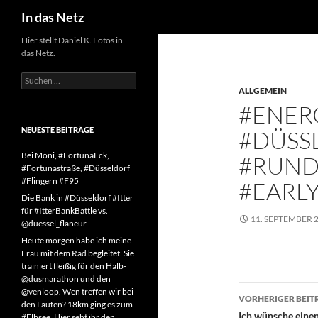
Suchen
In das Netz
Zum
Hier stellt Daniel K. Fotos in
das Netz.
Inhalt
springen
Suchen
nach:
ALLGEMEIN
#ENER
NEUESTE BEITRÄGE
#DÜSS
Bei Moni, #FortunaEck,
#RUN
#Fortunastraße, #Düsseldorf
#Flingern #F95
#EARL
Die Bank in #Düsseldorf #Itter
für #ItterBankBattle vs.
11. SEPTEMBER 
@duessel_flaneur
Heute morgen habe ich meine
Frau mit dem Rad begleitet. Sie
trainiert fleißig für den Halb-
@dusmarathon und den
Beitragsn
@venloop. Wen treffen wir bei
VORHERIGER BEIT
den Läufen? 18km ging es zum
Ich wünsche einen
#Elbsee. Hier seht ihr den