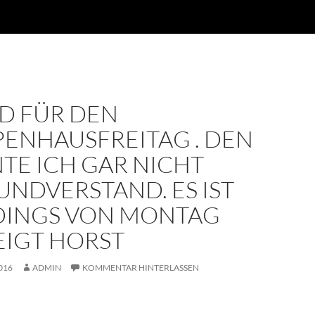
LD FÜR DEN
PENHAUSFREITAG . DEN
TE ICH GAR NICHT
NDVERSTAND. ES IST
DINGS VON MONTAG
EIGT HORST
016
ADMIN
KOMMENTAR HINTERLASSEN