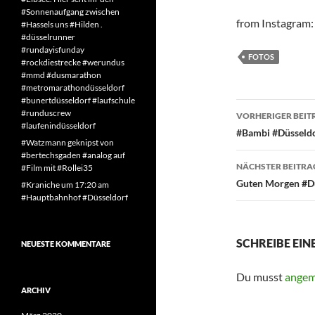
#Sonnenaufgang zwischen
from Instagram: 
#Hassels uns #Hilden .
#düsselrunner
#rundayisfunday
FOTOS
#rockdiestrecke #werundus
#mmd #dusmarathon
#metromarathondüsseldorf
#bunertdüsseldorf #laufschule
Beitragsn
#runduscrew
VORHERIGER BEIT
#laufenindüsseldorf
#Bambi #Düsseld
#Watzmann geknipst von
#bertechsgaden #analog auf
NÄCHSTER BEITRA
#Film mit #Rollei35
Guten Morgen #Dü
#Kraniche um 17:20 am
#Hauptbahnhof #Düsseldorf
SCHREIBE EI
NEUESTE KOMMENTARE
Du musst
angem
ARCHIV