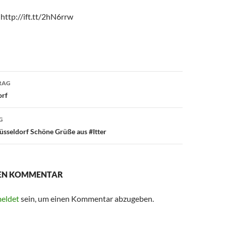
http://ift.tt/2hN6rrw
avigation
RAG
orf
G
sseldorf Schöne Grüße aus #Itter
NEN KOMMENTAR
eldet
sein, um einen Kommentar abzugeben.