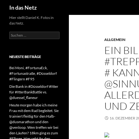
Suchen
In das Netz
Zum
Hier stellt Daniel K. Fotos in
das Netz.
Inhalt
springen
Suchen
nach:
ALLGEMEIN
EIN BI
NEUESTE BEITRÄGE
#TREP
Bei Moni, #FortunaEck,
# KANN
#Fortunastraße, #Düsseldorf
#Flingern #F95
@SINNU
Die Bank in #Düsseldorf #Itter
ALLER
für #ItterBankBattle vs.
@duessel_flaneur
UND Z
Heute morgen habe ich meine
Frau mit dem Rad begleitet. Sie
trainiert fleißig für den Halb-
16. DEZEMBER 2
@dusmarathon und den
@venloop. Wen treffen wir bei
den Läufen? 18km ging es zum
#Elbsee. Hier seht ihr den