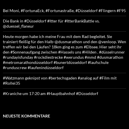
Bei Moni, #FortunaEck, #Fortunastraße, #Düsseldorf #Flingern #F95
Die Bank in #Düsseldorf #Itter für #ItterBankBattle vs.
@duessel_flaneur
Heute morgen habe ich meine Frau mit dem Rad begleitet. Sie
trainiert fleißig für den Halb-@dusmarathon und den @venloop. Wen
treffen wir bei den Läufen? 18km ging es zum #Elbsee. Hier seht ihr
den #Sonnenaufgang zwischen #Hassels uns #Hilden . #düsselrunner
#rundayisfunday #rockdiestrecke #werundus #mmd #dusmarathon
#metromarathondüsseldorf #bunertdüsseldorf #laufschule
#runduscrew #laufenindüsseldorf
#Watzmann geknipst von #bertechsgaden #analog auf #Film mit
#Rollei35
#Kraniche um 17:20 am #Hauptbahnhof #Düsseldorf
NEUESTE KOMMENTARE