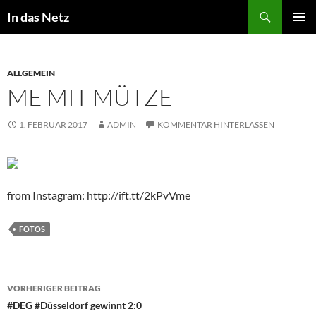
Zum
Suchen
In das Netz
Inhalt
PRIMÄR
springen
MENÜ
ALLGEMEIN
ME MIT MÜTZE
1. FEBRUAR 2017
ADMIN
KOMMENTAR HINTERLASSEN
from Instagram: http://ift.tt/2kPvVme
FOTOS
Beitragsnavigation
VORHERIGER BEITRAG
#DEG #Düsseldorf gewinnt 2:0