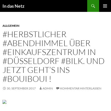
Zum
Suchen
In das Netz
Inhalt
PRIMÄR
springen
MENÜ
ALLGEMEIN
#HERBSTLICHER
#ABENDHIMMEL ÜBER
#EINKAUFSZENTRUM IN
#DÜSSELDORF #BILK. UND
JETZT GEHT’S INS
#BOUIBOUI !
30. SEPTEMBER 2017
ADMIN
KOMMENTAR HINTERLASSEN