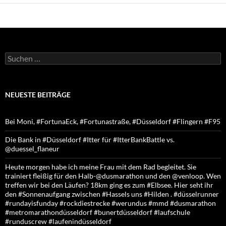
Suchen
nach:
NEUESTE BEITRÄGE
Bei Moni, #FortunaEck, #Fortunastraße, #Düsseldorf #Flingern #F95
Die Bank in #Düsseldorf #Itter für #ItterBankBattle vs.
@duessel_flaneur
Heute morgen habe ich meine Frau mit dem Rad begleitet. Sie
trainiert fleißig für den Halb-@dusmarathon und den @venloop. Wen
treffen wir bei den Läufen? 18km ging es zum #Elbsee. Hier seht ihr
den #Sonnenaufgang zwischen #Hassels uns #Hilden . #düsselrunner
#rundayisfunday #rockdiestrecke #werundus #mmd #dusmarathon
#metromarathondüsseldorf #bunertdüsseldorf #laufschule
#runduscrew #laufenindüsseldorf