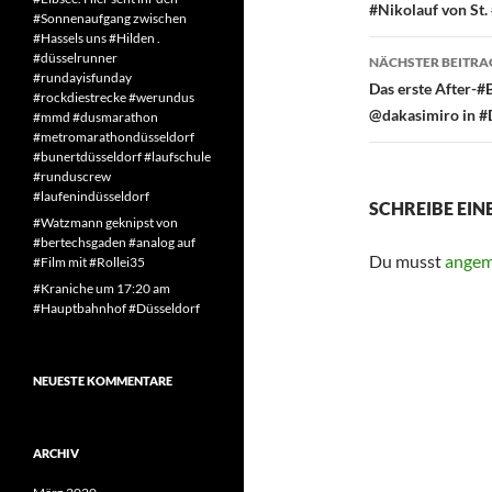
#Nikolauf von St.
#Sonnenaufgang zwischen
#Hassels uns #Hilden .
#düsselrunner
NÄCHSTER BEITRA
#rundayisfunday
Das erste After-#
#rockdiestrecke #werundus
@dakasimiro in #D
#mmd #dusmarathon
#metromarathondüsseldorf
#bunertdüsseldorf #laufschule
#runduscrew
#laufenindüsseldorf
SCHREIBE EI
#Watzmann geknipst von
#bertechsgaden #analog auf
Du musst
angem
#Film mit #Rollei35
#Kraniche um 17:20 am
#Hauptbahnhof #Düsseldorf
NEUESTE KOMMENTARE
ARCHIV