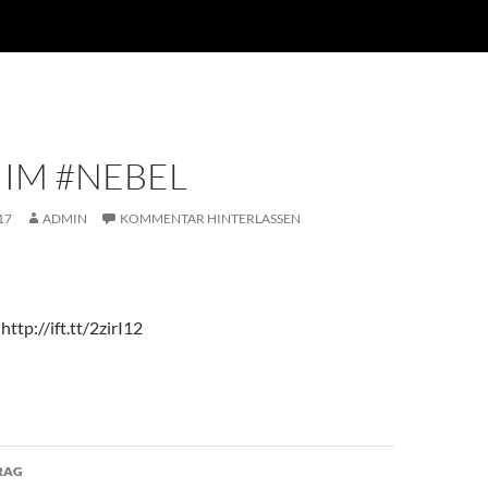
 IM #NEBEL
17
ADMIN
KOMMENTAR HINTERLASSEN
ttp://ift.tt/2zirI12
avigation
RAG