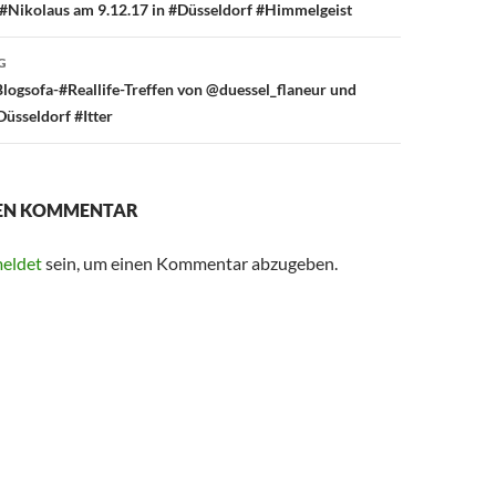
 #Nikolaus am 9.12.17 in #Düsseldorf #Himmelgeist
G
Blogsofa-#Reallife-Treffen von @duessel_flaneur und
üsseldorf #Itter
NEN KOMMENTAR
eldet
sein, um einen Kommentar abzugeben.