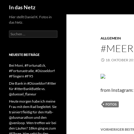
Suchen
In das Netz
Zum
Hier stellt Daniel K. Fotos in
das Netz.
Inhalt
springen
Suchen
nach:
ALLGEMEIN
#MEER
NEUESTE BEITRÄGE
18. OKTOBER 20
Bei Moni, #FortunaEck,
#Fortunastraße, #Düsseldorf
#Flingern #F95
Die Bank in #Düsseldorf #Itter
für #ItterBankBattle vs.
from Instagram: h
@duessel_flaneur
Heute morgen habe ich meine
FOTOS
Frau mit dem Rad begleitet. Sie
trainiert fleißig für den Halb-
@dusmarathon und den
@venloop. Wen treffen wir bei
Beitragsn
den Läufen? 18km ging es zum
VORHERIGER BEIT
#Elbsee. Hier seht ihr den