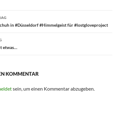
avigation
RAG
huh in #Düsseldorf #Himmelgeist für #lostgloveproject
G
t etwas…
NEN KOMMENTAR
eldet
sein, um einen Kommentar abzugeben.