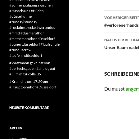
#Sonnenaufgang zwischen
#Hassels uns #Hilden .
Beitragsn
#düsselrunner
VORHERIGER BEIT
#rundayisfunday
#verlorenerhandsc
#rockdiestrecke #werundus
#mmd #dusmarathon
#metromarathondüsseldorf
NÄCHSTER BEITRA
#bunertdüsseldorf #laufschule
Unser Baum nadel
#runduscrew
#laufenindüsseldorf
#Watzmann geknipst von
#bertechsgaden #analog auf
SCHREIBE EI
#Film mit #Rollei35
#Kraniche um 17:20 am
#Hauptbahnhof #Düsseldorf
Du musst
angem
NEUESTE KOMMENTARE
ARCHIV