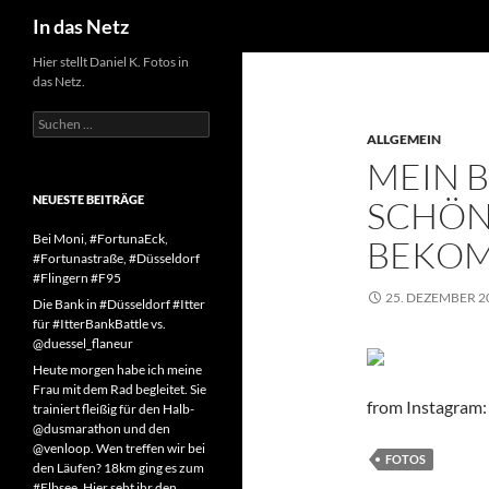
Suchen
In das Netz
Zum
Hier stellt Daniel K. Fotos in
das Netz.
Inhalt
springen
Suchen
nach:
ALLGEMEIN
MEIN 
NEUESTE BEITRÄGE
SCHÖN
Bei Moni, #FortunaEck,
BEKOM
#Fortunastraße, #Düsseldorf
#Flingern #F95
25. DEZEMBER 2
Die Bank in #Düsseldorf #Itter
für #ItterBankBattle vs.
@duessel_flaneur
Heute morgen habe ich meine
Frau mit dem Rad begleitet. Sie
from Instagram:
trainiert fleißig für den Halb-
@dusmarathon und den
@venloop. Wen treffen wir bei
FOTOS
den Läufen? 18km ging es zum
#Elbsee. Hier seht ihr den