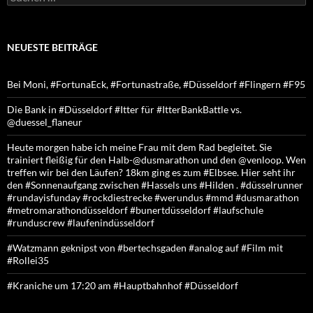
nach:
NEUESTE BEITRÄGE
Bei Moni, #FortunaEck, #Fortunastraße, #Düsseldorf #Flingern #F95
Die Bank in #Düsseldorf #Itter für #ItterBankBattle vs.
@duessel_flaneur
Heute morgen habe ich meine Frau mit dem Rad begleitet. Sie
trainiert fleißig für den Halb-@dusmarathon und den @venloop. Wen
treffen wir bei den Läufen? 18km ging es zum #Elbsee. Hier seht ihr
den #Sonnenaufgang zwischen #Hassels uns #Hilden . #düsselrunner
#rundayisfunday #rockdiestrecke #werundus #mmd #dusmarathon
#metromarathondüsseldorf #bunertdüsseldorf #laufschule
#runduscrew #laufenindüsseldorf
#Watzmann geknipst von #bertechsgaden #analog auf #Film mit
#Rollei35
#Kraniche um 17:20 am #Hauptbahnhof #Düsseldorf