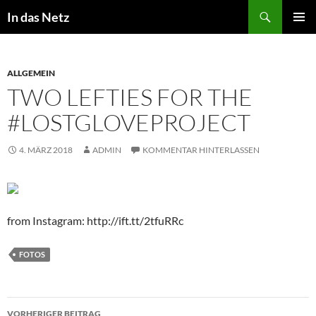
Zum
Suchen
In das Netz
Inhalt
PRIMÄR
springen
MENÜ
ALLGEMEIN
TWO LEFTIES FOR THE
#LOSTGLOVEPROJECT
4. MÄRZ 2018
ADMIN
KOMMENTAR HINTERLASSEN
from Instagram: http://ift.tt/2tfuRRc
FOTOS
Beitragsnavigation
VORHERIGER BEITRAG