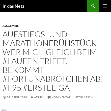
Zum
Suchen
In das Netz
Inhalt
PRIMÄR
springen
MENÜ
ALLGEMEIN
AUFSTIEGS- UND
MARATHONFRÜHSTÜCK!
WER MICH GLEICH BEIM
#LAUFEN TRIFFT,
BEKOMMT
#FORTUNABRÖTCHEN AB!
#F95 #ERSTELIGA
29. APRIL 2018
ADMIN
KOMMENTAR HINTERLASSEN