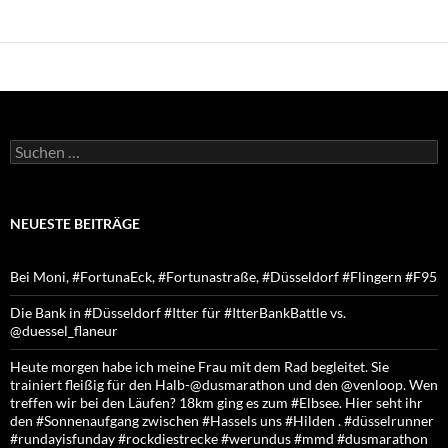
Suchen
nach:
NEUESTE BEITRÄGE
Bei Moni, #FortunaEck, #Fortunastraße, #Düsseldorf #Flingern #F95
Die Bank in #Düsseldorf #Itter für #ItterBankBattle vs.
@duessel_flaneur
Heute morgen habe ich meine Frau mit dem Rad begleitet. Sie
trainiert fleißig für den Halb-@dusmarathon und den @venloop. Wen
treffen wir bei den Läufen? 18km ging es zum #Elbsee. Hier seht ihr
den #Sonnenaufgang zwischen #Hassels uns #Hilden . #düsselrunner
#rundayisfunday #rockdiestrecke #werundus #mmd #dusmarathon