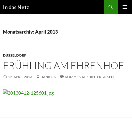
Zum
Suchen
In das Netz
Inhalt
PRIMÄR
springen
MENÜ
Monatsarchiv: April 2013
DÜSSELDORF
FRÜHLING AM EHRENHOF
12. APRIL 2013
DANIEL K
KOMMENTAR HINTERLASSEN