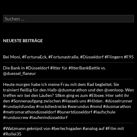
Suchen
nach:
NEUESTE BEITRÄGE
Bei Moni, #FortunaEck, #Fortunastraße, #Düsseldorf #Flingern #F95
Die Bank in #Düsseldorf #Itter für #ItterBankBattle vs.
@duessel_flaneur
Heute morgen habe ich meine Frau mit dem Rad begleitet. Sie
trainiert fleißig für den Halb-@dusmarathon und den @venloop. Wen
treffen wir bei den Läufen? 18km ging es zum #Elbsee. Hier seht ihr
den #Sonnenaufgang zwischen #Hassels uns #Hilden . #düsselrunner
#rundayisfunday #rockdiestrecke #werundus #mmd #dusmarathon
#metromarathondüsseldorf #bunertdüsseldorf #laufschule
#runduscrew #laufenindüsseldorf
#Watzmann geknipst von #bertechsgaden #analog auf #Film mit
#Rollei35