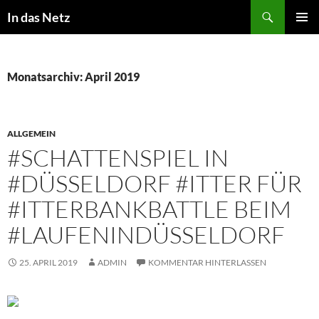
Zum
Suchen
In das Netz
Inhalt
PRIMÄR
springen
MENÜ
Monatsarchiv: April 2019
ALLGEMEIN
#SCHATTENSPIEL IN
#DÜSSELDORF #ITTER FÜR
#ITTERBANKBATTLE BEIM
#LAUFENINDÜSSELDORF
25. APRIL 2019
ADMIN
KOMMENTAR HINTERLASSEN