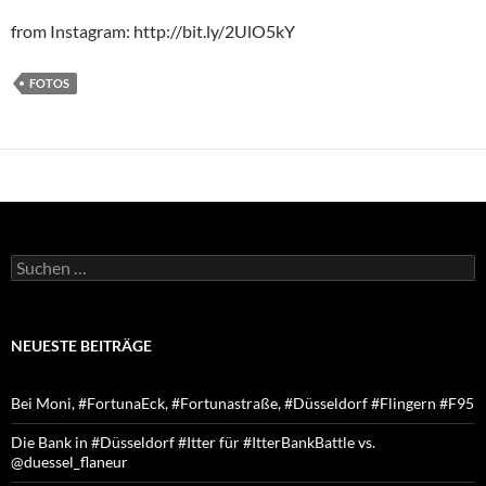
from Instagram: http://bit.ly/2UlO5kY
FOTOS
Suchen
nach:
NEUESTE BEITRÄGE
Bei Moni, #FortunaEck, #Fortunastraße, #Düsseldorf #Flingern #F95
Die Bank in #Düsseldorf #Itter für #ItterBankBattle vs.
@duessel_flaneur