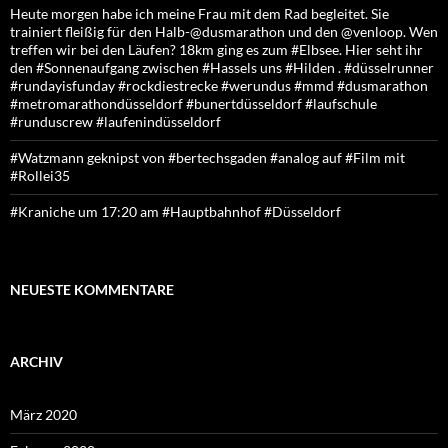
Heute morgen habe ich meine Frau mit dem Rad begleitet. Sie
trainiert fleißig für den Halb-@dusmarathon und den @venloop. Wen
treffen wir bei den Läufen? 18km ging es zum #Elbsee. Hier seht ihr
den #Sonnenaufgang zwischen #Hassels uns #Hilden . #düsselrunner
#rundayisfunday #rockdiestrecke #werundus #mmd #dusmarathon
#metromarathondüsseldorf #bunertdüsseldorf #laufschule
#runduscrew #laufenindüsseldorf
#Watzmann geknipst von #bertechsgaden #analog auf #Film mit
#Rollei35
#Kraniche um 17:20 am #Hauptbahnhof #Düsseldorf
NEUESTE KOMMENTARE
ARCHIV
März 2020