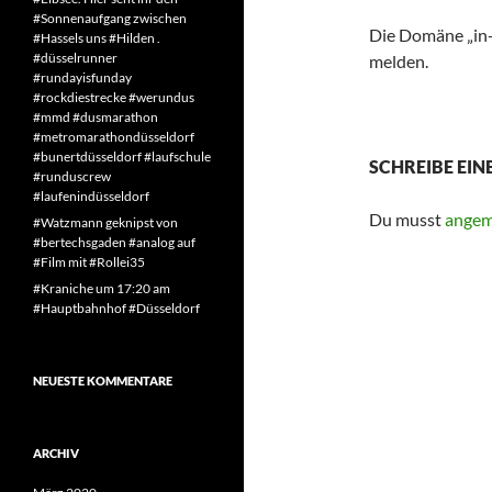
#Sonnenaufgang zwischen
Die Domäne „in-
#Hassels uns #Hilden .
#düsselrunner
melden.
#rundayisfunday
#rockdiestrecke #werundus
#mmd #dusmarathon
#metromarathondüsseldorf
#bunertdüsseldorf #laufschule
SCHREIBE EI
#runduscrew
#laufenindüsseldorf
Du musst
angem
#Watzmann geknipst von
#bertechsgaden #analog auf
#Film mit #Rollei35
#Kraniche um 17:20 am
#Hauptbahnhof #Düsseldorf
NEUESTE KOMMENTARE
ARCHIV