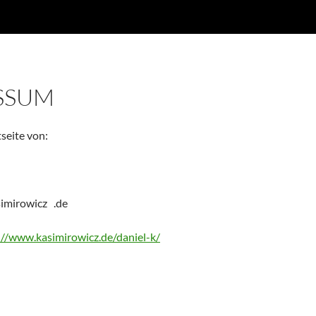
SSUM
tseite von:
imirowicz .de
://www.kasimirowicz.de/daniel-k/