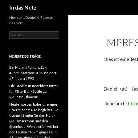
Suchen
In das Netz
Zum
Hier stellt Daniel K. Fotos in
das Netz.
Inhalt
springen
Suchen
IMPRE
nach:
NEUESTE BEITRÄGE
Dies ist eine Tes
Bei Moni, #FortunaEck,
#Fortunastraße, #Düsseldorf
#Flingern #F95
Die Bank in #Düsseldorf #Itter
Daniel (at) Kas
für #ItterBankBattle vs.
@duessel_flaneur
siehe auch:
http
Heute morgen habe ich meine
Frau mit dem Rad begleitet. Sie
trainiert fleißig für den Halb-
@dusmarathon und den
@venloop. Wen treffen wir bei
den Läufen? 18km ging es zum
#Elbsee. Hier seht ihr den