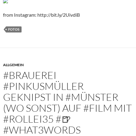
from Instagram: http://bit.ly/2UivdiB
FOTOS
ALLGEMEIN
#BRAUEREI
#PINKUSMÜLLER
GEKNIPST IN #MÜNSTER
(WO SONST) AUF #FILM MIT
#ROLLEI35 #🍺
#WHAT3WORDS