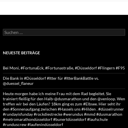
Suchen
nach:
NEUESTE BEITRÄGE
Bei Moni, #FortunaEck, #Fortunastraße, #Düsseldorf #Flingern #F95
Die Bank in #Düsseldorf #Itter für #ItterBankBattle vs.
@duessel_flaneur
Heute morgen habe ich meine Frau mit dem Rad begleitet. Sie
trainiert fleißig für den Halb-@dusmarathon und den @venloop. Wen
treffen wir bei den Läufen? 18km ging es zum #Elbsee. Hier seht ihr
den #Sonnenaufgang zwischen #Hassels uns #Hilden . #düsselrunner
#rundayisfunday #rockdiestrecke #werundus #mmd #dusmarathon
#metromarathondüsseldorf #bunertdüsseldorf #laufschule
#runduscrew #laufenindüsseldorf