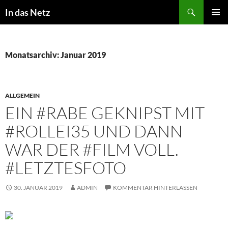
Zum
Suchen
In das Netz
Inhalt
PRIMÄR
springen
MENÜ
Monatsarchiv: Januar 2019
ALLGEMEIN
EIN #RABE GEKNIPST MIT
#ROLLEI35 UND DANN
WAR DER #FILM VOLL.
#LETZTESFOTO
30. JANUAR 2019
ADMIN
KOMMENTAR HINTERLASSEN