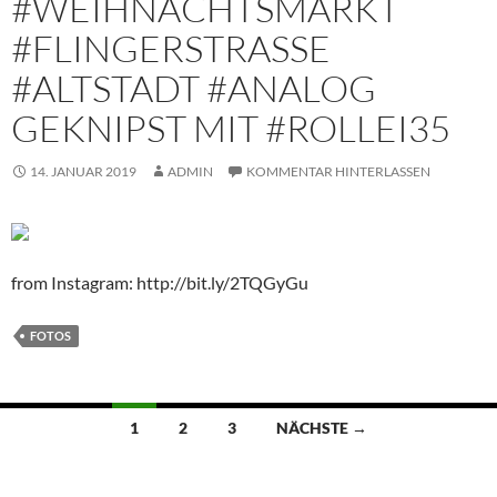
#WEIHNACHTSMARKT
#FLINGERSTRASSE #
ALTSTADT #ANALOG G
EKNIPST MIT #ROLLEI35
14. JANUAR 2019
ADMIN
KOMMENTAR HINTERLASSEN
from Instagram: http://bit.ly/2TQGyGu
FOTOS
Beitragsnavigation
1
2
3
NÄCHSTE →