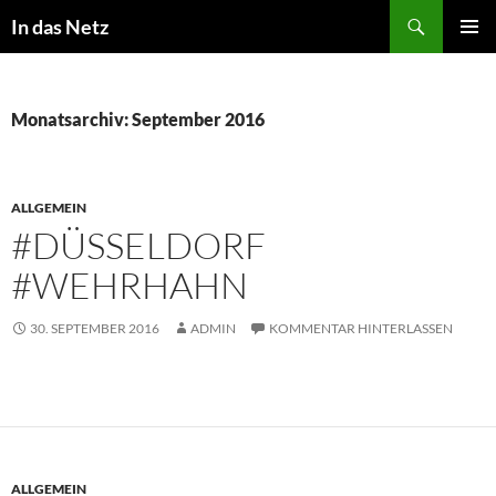
Zum
Suchen
In das Netz
Inhalt
PRIMÄR
springen
MENÜ
Monatsarchiv: September 2016
ALLGEMEIN
#DÜSSELDORF
#WEHRHAHN
30. SEPTEMBER 2016
ADMIN
KOMMENTAR HINTERLASSEN
ALLGEMEIN