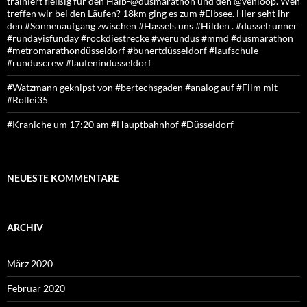
trainiert fleißig für den Halb-@dusmarathon und den @venloop. Wen
treffen wir bei den Läufen? 18km ging es zum #Elbsee. Hier seht ihr
den #Sonnenaufgang zwischen #Hassels uns #Hilden . #düsselrunner
#rundayisfunday #rockdiestrecke #werundus #mmd #dusmarathon
#metromarathondüsseldorf #bunertdüsseldorf #laufschule
#runduscrew #laufenindüsseldorf
#Watzmann geknipst von #bertechsgaden #analog auf #Film mit
#Rollei35
#Kraniche um 17:20 am #Hauptbahnhof #Düsseldorf
NEUESTE KOMMENTARE
ARCHIV
März 2020
Februar 2020