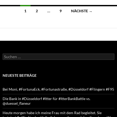
Beitragsnavigation
1
2
…
9
NÄCHSTE →
Suchen
nach:
NEUESTE BEITRÄGE
Bei Moni, #FortunaEck, #Fortunastraße, #Düsseldorf #Flingern #F95
Die Bank in #Düsseldorf #Itter für #ItterBankBattle vs.
@duessel_flaneur
Heute morgen habe ich meine Frau mit dem Rad begleitet. Sie