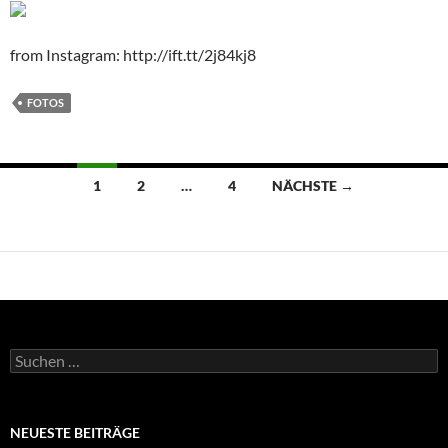
from Instagram: http://ift.tt/2j84kj8
FOTOS
Beitragsnavigation
1
2
…
4
NÄCHSTE →
Suchen
nach:
NEUESTE BEITRÄGE