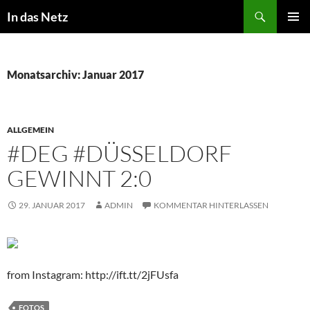
Zum
Suchen
In das Netz
Inhalt
PRIMÄR
springen
MENÜ
Monatsarchiv: Januar 2017
ALLGEMEIN
#DEG #DÜSSELDORF
GEWINNT 2:0
29. JANUAR 2017
ADMIN
KOMMENTAR HINTERLASSEN
from Instagram: http://ift.tt/2jFUsfa
FOTOS