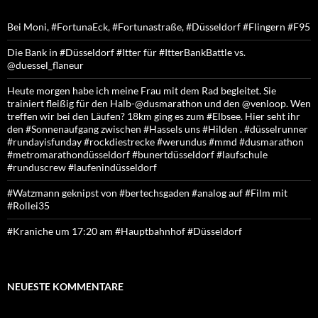
Bei Moni, #FortunaEck, #Fortunastraße, #Düsseldorf #Flingern #F95
Die Bank in #Düsseldorf #Itter für #ItterBankBattle vs.
@duessel_flaneur
Heute morgen habe ich meine Frau mit dem Rad begleitet. Sie
trainiert fleißig für den Halb-@dusmarathon und den @venloop. Wen
treffen wir bei den Läufen? 18km ging es zum #Elbsee. Hier seht ihr
den #Sonnenaufgang zwischen #Hassels uns #Hilden . #düsselrunner
#rundayisfunday #rockdiestrecke #werundus #mmd #dusmarathon
#metromarathondüsseldorf #bunertdüsseldorf #laufschule
#runduscrew #laufenindüsseldorf
#Watzmann geknipst von #bertechsgaden #analog auf #Film mit
#Rollei35
#Kraniche um 17:20 am #Hauptbahnhof #Düsseldorf
NEUESTE KOMMENTARE