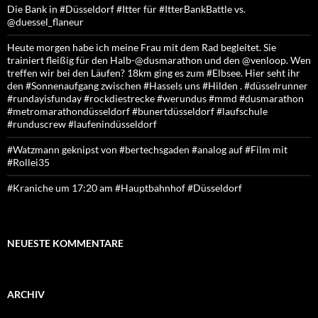
Die Bank in #Düsseldorf #Itter für #ItterBankBattle vs.
@duessel_flaneur
Heute morgen habe ich meine Frau mit dem Rad begleitet. Sie
trainiert fleißig für den Halb-@dusmarathon und den @venloop. Wen
treffen wir bei den Läufen? 18km ging es zum #Elbsee. Hier seht ihr
den #Sonnenaufgang zwischen #Hassels uns #Hilden . #düsselrunner
#rundayisfunday #rockdiestrecke #werundus #mmd #dusmarathon
#metromarathondüsseldorf #bunertdüsseldorf #laufschule
#runduscrew #laufenindüsseldorf
#Watzmann geknipst von #bertechsgaden #analog auf #Film mit
#Rollei35
#Kraniche um 17:20 am #Hauptbahnhof #Düsseldorf
NEUESTE KOMMENTARE
ARCHIV