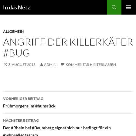
Zum
Suchen
In das Netz
Inhalt
PRIMÄR
springen
MENÜ
ALLGEMEIN
ANGRIFF DER KILLERKÄFER
#BUG
3. AUGUST 2013
ADMIN
KOMMENTAR HINTERLASSEN
Beitragsnavigation
VORHERIGER BEITRAG
Frühmorgens im #hunsrück
NÄCHSTER BEITRAG
Der #Rhein bei #Baumberg eignet sich nur bedingt für ein
#whpreflectagram