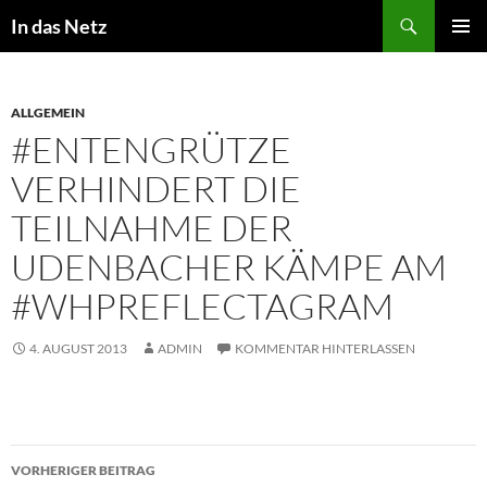
Zum
Suchen
In das Netz
Inhalt
PRIMÄR
springen
MENÜ
ALLGEMEIN
#ENTENGRÜTZE
VERHINDERT DIE
TEILNAHME DER
UDENBACHER KÄMPE AM
#WHPREFLECTAGRAM
4. AUGUST 2013
ADMIN
KOMMENTAR HINTERLASSEN
Beitragsnavigation
VORHERIGER BEITRAG