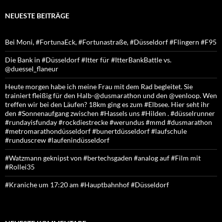
NEUESTE BEITRÄGE
Bei Moni, #FortunaEck, #Fortunastraße, #Düsseldorf #Flingern #F95
Die Bank in #Düsseldorf #Itter für #ItterBankBattle vs.
@duessel_flaneur
Heute morgen habe ich meine Frau mit dem Rad begleitet. Sie
trainiert fleißig für den Halb-@dusmarathon und den @venloop. Wen
treffen wir bei den Läufen? 18km ging es zum #Elbsee. Hier seht ihr
den #Sonnenaufgang zwischen #Hassels uns #Hilden . #düsselrunner
#rundayisfunday #rockdiestrecke #werundus #mmd #dusmarathon
#metromarathondüsseldorf #bunertdüsseldorf #laufschule
#runduscrew #laufenindüsseldorf
#Watzmann geknipst von #bertechsgaden #analog auf #Film mit
#Rollei35
#Kraniche um 17:20 am #Hauptbahnhof #Düsseldorf