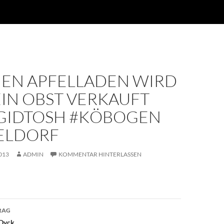
UEN APFELLADEN WIRD
EIN OBST VERKAUFT
IDTOSH #KÖBOGEN
ELDORF
013
ADMIN
KOMMENTAR HINTERLASSEN
avigation
RAG
 Dyck