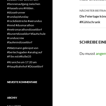
#Sonnenaufgang zwischen
#Hassels uns #Hilden .
NÄCHSTER BEITRA
#düsselrunner
Die Feiertage kö
#rundayisfunday
#rockdiestrecke #werundus
#Kühlschrank
#mmd #dusmarathon
#metromarathondüsseldorf
#bunertdüsseldorf #laufschule
#runduscrew
SCHREIBE EI
#laufenindüsseldorf
#Watzmann geknipst von
#bertechsgaden #analog auf
Du musst
angem
#Film mit #Rollei35
#Kraniche um 17:20 am
#Hauptbahnhof #Düsseldorf
NEUESTE KOMMENTARE
ARCHIV