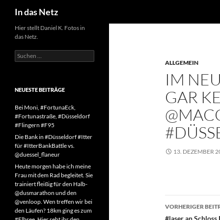
Suchen
In das Netz
Zum
Hier stellt Daniel K. Fotos in
das Netz.
Inhalt
springen
Suchen
nach:
ALLGEMEIN
IM NE
NEUESTE BEITRÄGE
GAR K
Bei Moni, #FortunaEck,
@MACG
#Fortunastraße, #Düsseldorf
#Flingern #F95
#DÜSS
Die Bank in #Düsseldorf #Itter
für #ItterBankBattle vs.
13. DEZEMBER 2
@duessel_flaneur
Heute morgen habe ich meine
Frau mit dem Rad begleitet. Sie
trainiert fleißig für den Halb-
@dusmarathon und den
Beitragsn
@venloop. Wen treffen wir bei
VORHERIGER BEIT
den Läufen? 18km ging es zum
#laser an Schloss
#Elbsee. Hier seht ihr den