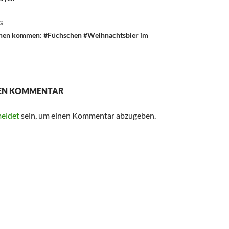
G
nnen kommen: #Füchschen #Weihnachtsbier im
NEN KOMMENTAR
eldet
sein, um einen Kommentar abzugeben.