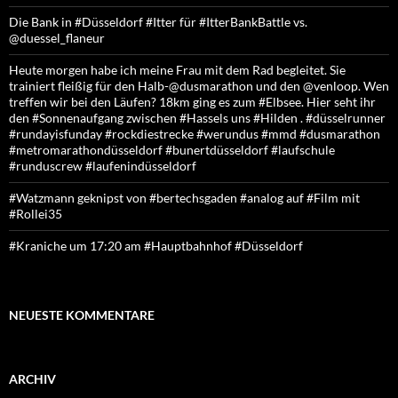
Die Bank in #Düsseldorf #Itter für #ItterBankBattle vs.
@duessel_flaneur
Heute morgen habe ich meine Frau mit dem Rad begleitet. Sie
trainiert fleißig für den Halb-@dusmarathon und den @venloop. Wen
treffen wir bei den Läufen? 18km ging es zum #Elbsee. Hier seht ihr
den #Sonnenaufgang zwischen #Hassels uns #Hilden . #düsselrunner
#rundayisfunday #rockdiestrecke #werundus #mmd #dusmarathon
#metromarathondüsseldorf #bunertdüsseldorf #laufschule
#runduscrew #laufenindüsseldorf
#Watzmann geknipst von #bertechsgaden #analog auf #Film mit
#Rollei35
#Kraniche um 17:20 am #Hauptbahnhof #Düsseldorf
NEUESTE KOMMENTARE
ARCHIV