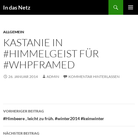
Zum
Suchen
In das Netz
Inhalt
PRIMÄR
springen
MENÜ
ALLGEMEIN
KASTANIE IN
#HIMMELGEIST FÜR
#WHPFRAMED
26. JANUAR 2014
ADMIN
KOMMENTAR HINTERLASSEN
Beitragsnavigation
VORHERIGER BEITRAG
#Himbeere , leicht zu früh. #winter2014 #keinwinter
NÄCHSTER BEITRAG