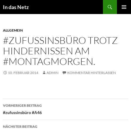
Zum
Suchen
In das Netz
Inhalt
PRIMÄR
springen
MENÜ
ALLGEMEIN
#ZUFUSSINSBÜRO TROTZ
HINDERNISSEN AM
#MONTAGMORGEN.
10. FEBRUAR 2014
ADMIN
KOMMENTAR HINTERLASSEN
Beitragsnavigation
VORHERIGER BEITRAG
#zufussinsbüro #A46
NÄCHSTER BEITRAG