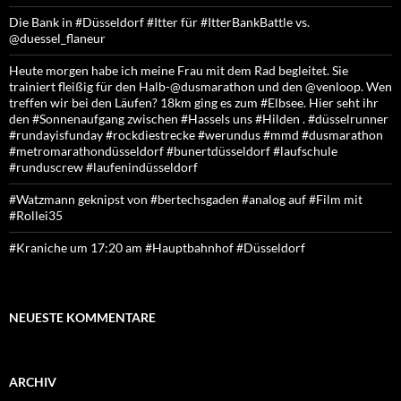
Die Bank in #Düsseldorf #Itter für #ItterBankBattle vs.
@duessel_flaneur
Heute morgen habe ich meine Frau mit dem Rad begleitet. Sie
trainiert fleißig für den Halb-@dusmarathon und den @venloop. Wen
treffen wir bei den Läufen? 18km ging es zum #Elbsee. Hier seht ihr
den #Sonnenaufgang zwischen #Hassels uns #Hilden . #düsselrunner
#rundayisfunday #rockdiestrecke #werundus #mmd #dusmarathon
#metromarathondüsseldorf #bunertdüsseldorf #laufschule
#runduscrew #laufenindüsseldorf
#Watzmann geknipst von #bertechsgaden #analog auf #Film mit
#Rollei35
#Kraniche um 17:20 am #Hauptbahnhof #Düsseldorf
NEUESTE KOMMENTARE
ARCHIV