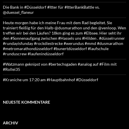
Die Bank in #Düsseldorf #Itter für #ItterBankBattle vs.
@duessel_flaneur
Heute morgen habe ich meine Frau mit dem Rad begleitet. Sie
trainiert fleißig für den Halb-@dusmarathon und den @venloop. Wen
treffen wir bei den Läufen? 18km ging es zum #Elbsee. Hier seht ihr
den #Sonnenaufgang zwischen #Hassels uns #Hilden . #düsselrunner
#rundayisfunday #rockdiestrecke #werundus #mmd #dusmarathon
#metromarathondüsseldorf #bunertdüsseldorf #laufschule
#runduscrew #laufenindüsseldorf
#Watzmann geknipst von #bertechsgaden #analog auf #Film mit
#Rollei35
#Kraniche um 17:20 am #Hauptbahnhof #Düsseldorf
NEUESTE KOMMENTARE
ARCHIV