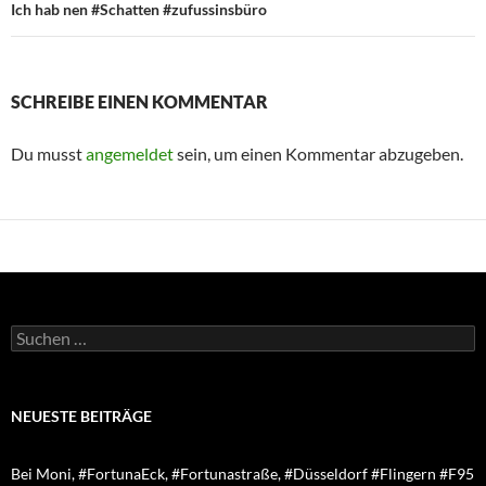
Ich hab nen #Schatten #zufussinsbüro
SCHREIBE EINEN KOMMENTAR
Du musst
angemeldet
sein, um einen Kommentar abzugeben.
Suchen
nach:
NEUESTE BEITRÄGE
Bei Moni, #FortunaEck, #Fortunastraße, #Düsseldorf #Flingern #F95