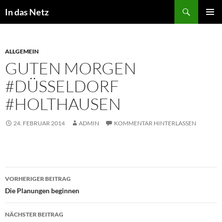
Zum
Suchen
In das Netz
Inhalt
PRIMÄR
springen
MENÜ
ALLGEMEIN
GUTEN MORGEN
#DÜSSELDORF
#HOLTHAUSEN
24. FEBRUAR 2014
ADMIN
KOMMENTAR HINTERLASSEN
Beitragsnavigation
VORHERIGER BEITRAG
Die Planungen beginnen
NÄCHSTER BEITRAG