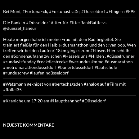
Bei Moni, #FortunaEck, #Fortunastraße, #Düsseldorf #Flingern #F95
Die Bank in #Düsseldorf #Itter für #ItterBankBattle vs.
@duessel_flaneur
Heute morgen habe ich meine Frau mit dem Rad begleitet. Sie
trainiert fleißig für den Halb-@dusmarathon und den @venloop. Wen
treffen wir bei den Läufen? 18km ging es zum #Elbsee. Hier seht ihr
den #Sonnenaufgang zwischen #Hassels uns #Hilden . #düsselrunner
#rundayisfunday #rockdiestrecke #werundus #mmd #dusmarathon
#metromarathondüsseldorf #bunertdüsseldorf #laufschule
#runduscrew #laufenindüsseldorf
#Watzmann geknipst von #bertechsgaden #analog auf #Film mit
#Rollei35
#Kraniche um 17:20 am #Hauptbahnhof #Düsseldorf
NEUESTE KOMMENTARE