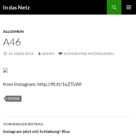
Zum
Suchen
In das Netz
Inhalt
PRIMÄR
springen
MENÜ
ALLGEMEIN
A46
16. MÄRZ 2014
ADMIN
KOMMENTAR HINTERLASSEN
from Instagram: http://ift.tt/1oZTLWI
FOTOS
Beitragsnavigation
VORHERIGER BEITRAG
Instagram jetzt mit Schiebung! #lux