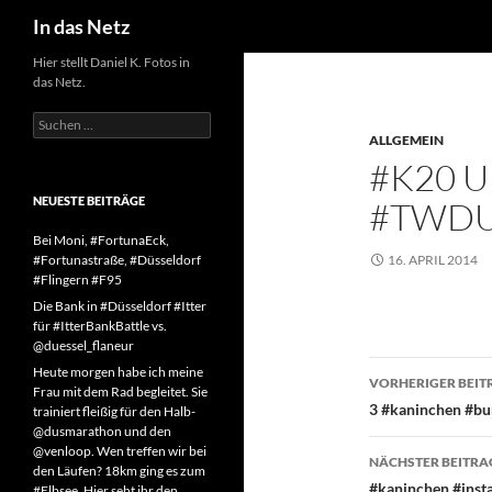
Suchen
In das Netz
Zum
Hier stellt Daniel K. Fotos in
das Netz.
Inhalt
springen
Suchen
nach:
ALLGEMEIN
#K20 
NEUESTE BEITRÄGE
#TWD
Bei Moni, #FortunaEck,
#Fortunastraße, #Düsseldorf
16. APRIL 2014
#Flingern #F95
Die Bank in #Düsseldorf #Itter
für #ItterBankBattle vs.
@duessel_flaneur
Beitragsn
Heute morgen habe ich meine
VORHERIGER BEIT
Frau mit dem Rad begleitet. Sie
3 #kaninchen #bu
trainiert fleißig für den Halb-
@dusmarathon und den
@venloop. Wen treffen wir bei
NÄCHSTER BEITRA
den Läufen? 18km ging es zum
#kaninchen #inst
#Elbsee. Hier seht ihr den