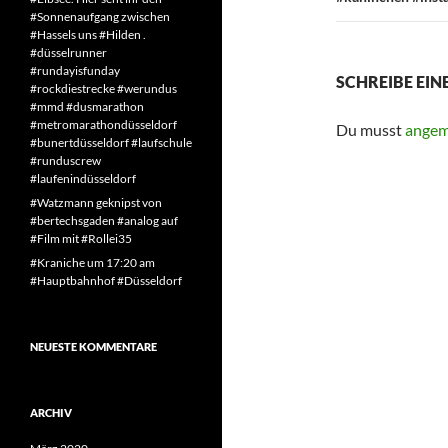
#Sonnenaufgang zwischen
#Hassels uns #Hilden .
#düsselrunner
#rundayisfunday
SCHREIBE EI
#rockdiestrecke #werundus
#mmd #dusmarathon
#metromarathondüsseldorf
Du musst
angem
#bunertdüsseldorf #laufschule
#runduscrew
#laufenindüsseldorf
#Watzmann geknipst von
#bertechsgaden #analog auf
#Film mit #Rollei35
#Kraniche um 17:20 am
#Hauptbahnhof #Düsseldorf
NEUESTE KOMMENTARE
ARCHIV