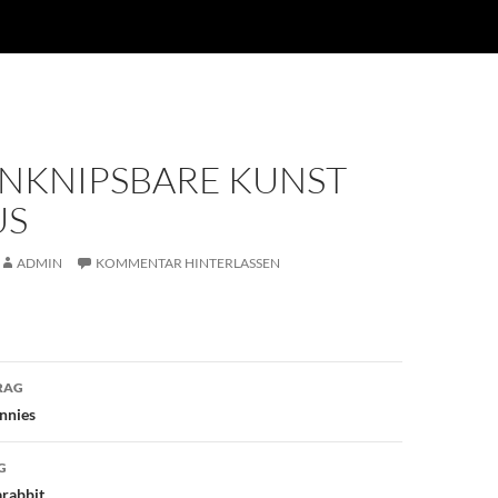
UNKNIPSBARE KUNST
US
ADMIN
KOMMENTAR HINTERLASSEN
avigation
RAG
nnies
G
arabbit