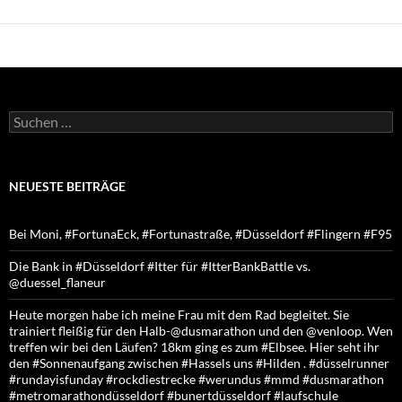
Suchen
nach:
NEUESTE BEITRÄGE
Bei Moni, #FortunaEck, #Fortunastraße, #Düsseldorf #Flingern #F95
Die Bank in #Düsseldorf #Itter für #ItterBankBattle vs.
@duessel_flaneur
Heute morgen habe ich meine Frau mit dem Rad begleitet. Sie
trainiert fleißig für den Halb-@dusmarathon und den @venloop. Wen
treffen wir bei den Läufen? 18km ging es zum #Elbsee. Hier seht ihr
den #Sonnenaufgang zwischen #Hassels uns #Hilden . #düsselrunner
#rundayisfunday #rockdiestrecke #werundus #mmd #dusmarathon
#metromarathondüsseldorf #bunertdüsseldorf #laufschule