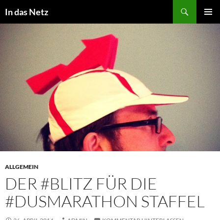
Zum
Suchen
In das Netz
Inhalt
PRIMÄR
springen
MENÜ
ALLGEMEIN
DER #BLITZ FÜR DIE
#DUSMARATHON STAFFEL