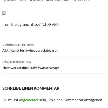
26. APRIL 2014
ADMIN
KOMMENTAR HINTERLASSEN
from Instagram: http://ift.tt/RVkIlh
Beitragsnavigation
VORHERIGER BEITRAG
Akki Kunst für #whpappreciateearth
NÄCHSTER BEITRAG
Heimwerkerglück #diy #wasserwaage
SCHREIBE EINEN KOMMENTAR
Du musst
angemeldet
sein, um einen Kommentar abzugeben.