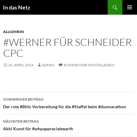
Zum
Suchen
In das Netz
Inhalt
PRIMÄR
springen
MENÜ
ALLGEMEIN
#WERNER FÜR SCHNEIDER
CPC
26. APRIL 2014
ADMIN
KOMMENTAR HINTERLASSEN
Beitragsnavigation
VORHERIGER BEITRAG
Der rote #Blitz Vorbereitung für die #Staffel beim #dusmarathon
NÄCHSTER BEITRAG
Akki Kunst für #whpappreciateearth