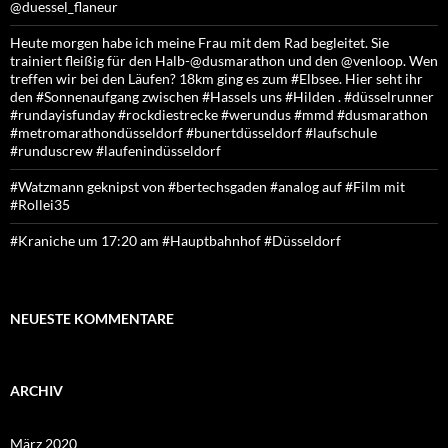
@duessel_flaneur
Heute morgen habe ich meine Frau mit dem Rad begleitet. Sie
trainiert fleißig für den Halb-@dusmarathon und den @venloop. Wen
treffen wir bei den Läufen? 18km ging es zum #Elbsee. Hier seht ihr
den #Sonnenaufgang zwischen #Hassels uns #Hilden . #düsselrunner
#rundayisfunday #rockdiestrecke #werundus #mmd #dusmarathon
#metromarathondüsseldorf #bunertdüsseldorf #laufschule
#runduscrew #laufenindüsseldorf
#Watzmann geknipst von #bertechsgaden #analog auf #Film mit
#Rollei35
#Kraniche um 17:20 am #Hauptbahnhof #Düsseldorf
NEUESTE KOMMENTARE
ARCHIV
März 2020